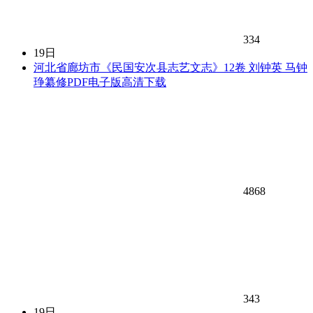
334
19日
河北省廊坊市《民国安次县志艺文志》12卷 刘钟英 马钟
琤纂修PDF电子版高清下载
4868
343
19日