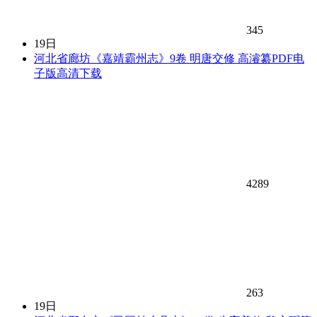
345
19日
河北省廊坊《嘉靖霸州志》9卷 明唐交修 高濬纂PDF电
子版高清下载
4289
263
19日