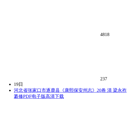
4818
237
19日
河北省张家口市逐鹿县《康熙保安州志》20卷 清 梁永祚
纂修PDF电子版高清下载