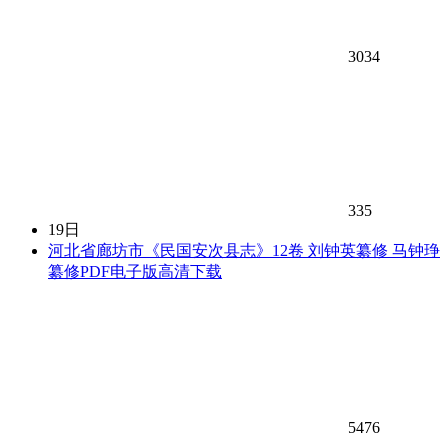
3034
335
19日
河北省廊坊市《民国安次县志》12卷 刘钟英纂修 马钟琤
纂修PDF电子版高清下载
5476