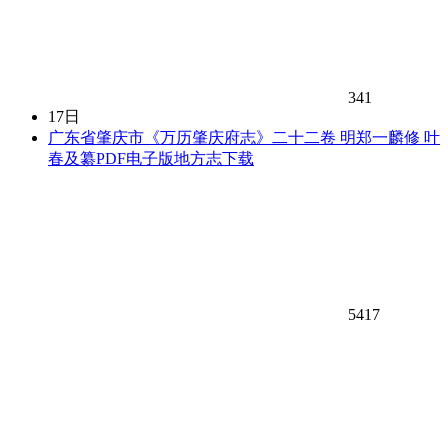
341
17日
广东省肇庆市《万历肇庆府志》二十二卷 明郑一麟修 叶
春及纂PDF电子版地方志下载
5417