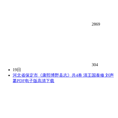
2869
304
19日
河北省保定市《康熙博野县志》共4卷 清王国泰修 刘声
纂PDF电子版高清下载