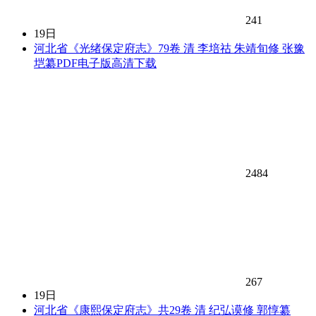
241
19日
河北省《光绪保定府志》79卷 清 李培祜 朱靖旬修 张豫
垲纂PDF电子版高清下载
2484
267
19日
河北省《康熙保定府志》共29卷 清 纪弘谟修 郭惇纂