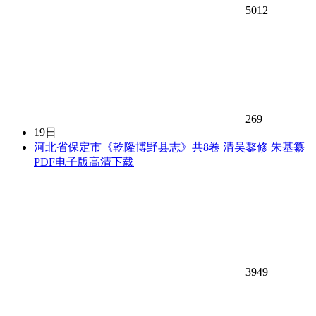
5012
269
19日
河北省保定市《乾隆博野县志》共8卷 清吴鏊修 朱基纂
PDF电子版高清下载
3949