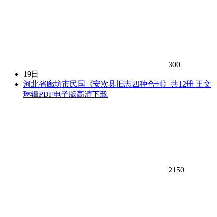
300
19日
河北省廊坊市民国《安次县旧志四种合刊》共12册 王文
琳辑PDF电子版高清下载
2150