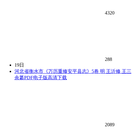
4320
288
19日
河北省衡水市《万历重修安平县志》5卷 明 王沂修 王三
余纂PDF电子版高清下载
2089