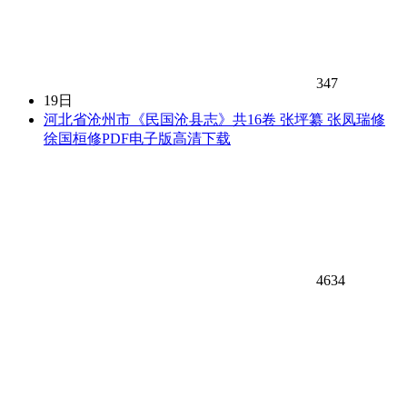
347
19日
河北省沧州市《民国沧县志》共16卷 张坪纂 张凤瑞修
徐国桓修PDF电子版高清下载
4634