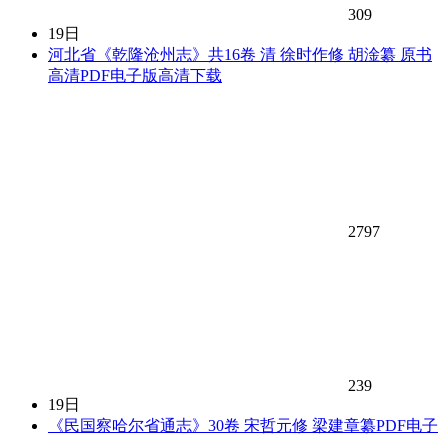
309
19日
河北省《乾隆沧州志》共16卷 清 徐时作修 胡淦纂 原书
高清PDF电子版高清下载
2797
239
19日
《民国察哈尔省通志》30卷 宋哲元修 梁建章纂PDF电子