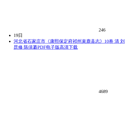
246
19日
河北省石家庄市《康熙保定府祁州束鹿县志》10卷 清 刘
昆修 陈僖纂PDF电子版高清下载
4689