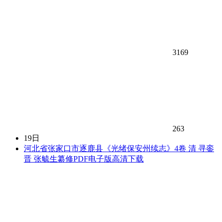
3169
263
19日
河北省张家口市逐鹿县《光绪保安州续志》4卷 清 寻銮
晋 张毓生纂修PDF电子版高清下载