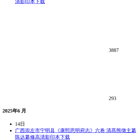
清影印本下载
3887
293
2025年6 月
14日
广西崇左市宁明县《康熙思明府志》六卷 清髙熊徵主纂
陈达纂修高清影印本下载