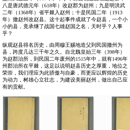
八是唐武德元年（618年）改赵郡为赵州；九是明洪武
二年（1368年）省平棘入赵州；十是民国二年（1913
年）撤赵州改赵县。这十起事件成就了今赵县，一个小
小的县，竟承继了战国七雄赵国之名，天时乎？人事
乎？
纵观赵县得名历史，由周穆王赐地造父到民国撤州为
县，跨度几达三千年之久。自北魏皇始三年（398年）
为赵郡治所，到民国二年废州的1515年中，就有1496年
州郡治所在平棘，这足以说明赵县历史之厚重，地位之
荣崇，我们理应为此骄傲与自豪，而更应以辉煌的历史
为动力，树雄心立壮志，为建设美丽赵州，做出自己应
有的贡献。