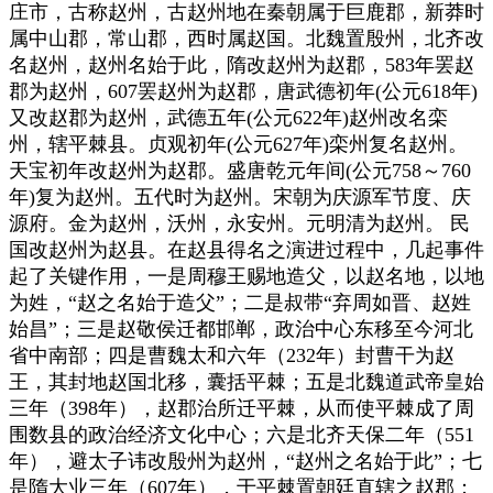
庄市，古称赵州，古赵州地在秦朝属于巨鹿郡，新莽时
属中山郡，常山郡，西时属赵国。北魏置殷州，北齐改
名赵州，赵州名始于此，隋改赵州为赵郡，583年罢赵
郡为赵州，607罢赵州为赵郡，唐武德初年(公元618年)
又改赵郡为赵州，武德五年(公元622年)赵州改名栾
州，辖平棘县。贞观初年(公元627年)栾州复名赵州。
天宝初年改赵州为赵郡。盛唐乾元年间(公元758～760
年)复为赵州。五代时为赵州。宋朝为庆源军节度、庆
源府。金为赵州，沃州，永安州。元明清为赵州。 民
国改赵州为赵县。在赵县得名之演进过程中，几起事件
起了关键作用，一是周穆王赐地造父，以赵名地，以地
为姓，“赵之名始于造父”；二是叔带“弃周如晋、赵姓
始昌”；三是赵敬侯迁都邯郸，政治中心东移至今河北
省中南部；四是曹魏太和六年（232年）封曹干为赵
王，其封地赵国北移，囊括平棘；五是北魏道武帝皇始
三年（398年），赵郡治所迁平棘，从而使平棘成了周
围数县的政治经济文化中心；六是北齐天保二年（551
年），避太子讳改殷州为赵州，“赵州之名始于此”；七
是隋大业三年（607年），于平棘置朝廷直辖之赵郡；