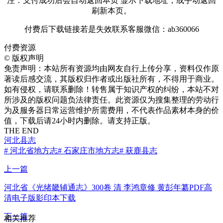
注：支付成功后会自动返回本页 显示下载地址，或手动返回
刷新本页。
付费后下载链接若是失效联系客服微信：ab360066
付费资源
©
版权声明
免责声明：本站所有资源均由网友自行上传分享，资料仅作原
著读后感交流，其版权归作者或出版社所有，不得用于商业。
如有侵权，请联系删除！转售属于知识产权的纠纷，本站不对
所涉及的版权问题负法律责任。此资源仅为搜集整理的劳动行
为及服务器日常运营维护所需费用，不代表作品素材本身的价
值，下载后请24小时内删除。请支持正版。
THE END
河北县志
# 河北省地方志
# 石家庄市地方志
# 获鹿县志
上一篇
河北省《光绪畿辅通志》300卷 清 李鸿章修 黄彭年纂PDF高
清电子版影印本下载
下一篇
相关推荐