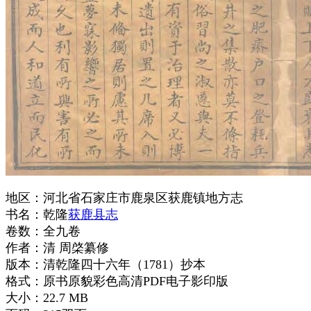
地区：河北省石家庄市鹿泉区获鹿镇地方志
书名：乾隆
获鹿县志
卷数：全九卷
作者：清 周棨纂修
版本：清乾隆四十六年（1781）抄本
格式：原书原貌彩色高清PDF电子影印版
大小：22.7 MB