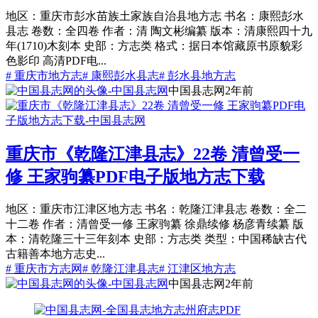
地区：重庆市彭水苗族土家族自治县地方志 书名：康熙彭水
县志 卷数：全四卷 作者：清 陶文彬编纂 版本：清康熙四十九
年(1710)木刻本 史部：方志类 格式：据日本馆藏原书原貌彩
色影印 高清PDF电...
# 重庆市地方志
# 康熙彭水县志
# 彭水县地方志
中国县志网
2年前
重庆市《乾隆江津县志》22卷 清曾受一
修 王家驹纂PDF电子版地方志下载
地区：重庆市江津区地方志 书名：乾隆江津县志 卷数：全二
十二卷 作者：清曾受一修 王家驹纂 徐鼎续修 杨彦青续纂 版
本：清乾隆三十三年刻本 史部：方志类 类型：中国稀缺古代
古籍善本地方志史...
# 重庆市方志网
# 乾隆江津县志
# 江津区地方志
中国县志网
2年前