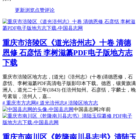
更新
浏览
点赞
评论
重庆市涪陵区《道光涪州志》十卷 清德
恩修 石彦恬 李树滋纂PDF电子版地方志
下载
重庆市涪陵区地方志，[道光]《涪州志》(十卷)清德恩修，石
彦恬、李树滋纂PDF高清电子版影印本下载。德恩，镶黄旗满
洲人，道光二十三年(1843) 任涪州知州。石彦恬，字麟士，晚
号素翁，涪州人，嘉...
# 重庆市方志网
# 道光涪州志
# 涪陵区地方志
中国县志网
2年前
重庆市南川区《乾隆南川县志书》清陆玉