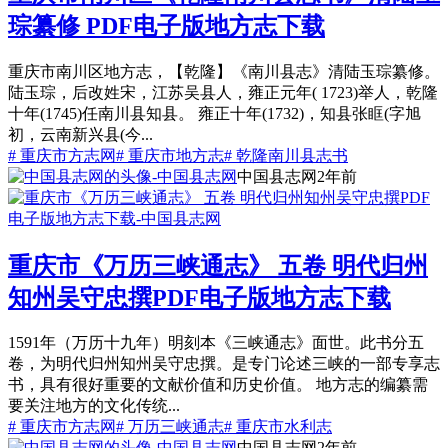
琮纂修 PDF电子版地方志下载
重庆市南川区地方志，【乾隆】《南川县志》清陆玉琮纂修。
陆玉琮，后改姓宋，江苏吴县人，雍正元年( 1723)举人，乾隆
十年(1745)任南川县知县。 雍正十年(1732)，知县张眶(字旭
初，云南新兴县(今...
# 重庆市方志网
# 重庆市地方志
# 乾隆南川县志书
中国县志网
2年前
重庆市《万历三峡通志》 五卷 明代归州
知州吴守忠撰PDF电子版地方志下载
1591年（万历十九年）明刻本《三峡通志》面世。此书分五
卷，为明代归州知州吴守忠撰。是专门论述三峡的一部专享志
书，具有很好重要的文献价值和历史价值。 地方志的编纂需
要关注地方的文化传统...
# 重庆市方志网
# 万历三峡通志
# 重庆市水利志
中国县志网
2年前