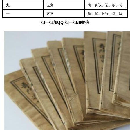
九
艺文
表、奏议、记、叙、传
十
艺文
碑、赋、歌行、诗、跋
扫一扫加QQ
扫一扫加微信