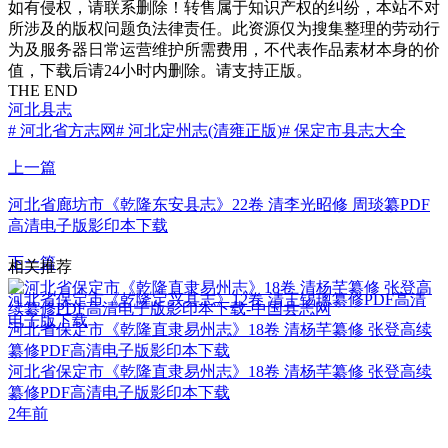
如有侵权，请联系删除！转售属于知识产权的纠纷，本站不对
所涉及的版权问题负法律责任。此资源仅为搜集整理的劳动行
为及服务器日常运营维护所需费用，不代表作品素材本身的价
值，下载后请24小时内删除。请支持正版。
THE END
河北县志
# 河北省方志网
# 河北定州志(清雍正版)
# 保定市县志大全
上一篇
河北省廊坊市《乾隆东安县志》22卷 清李光昭修 周琰纂PDF
高清电子版影印本下载
下一篇
相关推荐
河北省保定市《乾隆定兴县志》12卷 清王锡璁纂修PDF高清
电子版下载
河北省保定市《乾隆直隶易州志》18卷 清杨芊纂修 张登高续
纂修PDF高清电子版影印本下载
河北省保定市《乾隆直隶易州志》18卷 清杨芊纂修 张登高续
纂修PDF高清电子版影印本下载
2年前