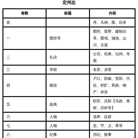
定州志
卷数
标题
内容
首
序、凡例、图、目录
图经、星野、建制沿
一
图经等
革、疆域、城池、山
川、古迹
公仪、祀典、坛祠、寺
二
礼仪
观
三
学校
名宦、乡贤
户口、田赋、营田、代
四
赋役
征、积贮、风俗、物
产、祥异
职官、兵防【马政、将
五
政典
材、武科等】
六
人物
选举、征辟
七
人物
忠、节、义、孝等
八
纪事
历纪、轶事