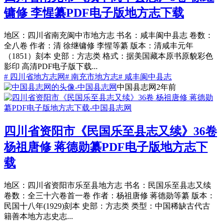
镛修 李惺纂PDF电子版地方志下载
地区：四川省南充阆中市地方志 书名：咸丰阆中县志 卷数：
全八卷 作者：清 徐继镛修 李惺等纂 版本：清咸丰元年
（1851）刻本 史部：方志类 格式：据美国藏本原书原貌彩色
影印 高清PDF电子版下载...
# 四川省地方志网
# 南充市地方志
# 咸丰阆中县志
中国县志网
2年前
四川省资阳市《民国乐至县志又续》36卷
杨祖唐修 蒋德勋纂PDF电子版地方志下
载
地区：四川省资阳市乐至县地方志 书名：民国乐至县志又续
卷数：全三十六卷首一卷 作者：杨祖唐修 蒋德勋等纂 版本：
民国十八年(1929)刻本 史部：方志类 类型：中国稀缺古代古
籍善本地方志史志...