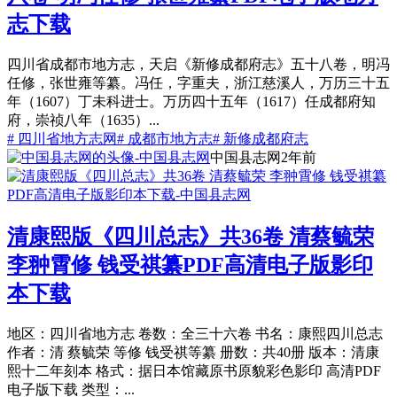
志下载
四川省成都市地方志，天启《新修成都府志》五十八卷，明冯
任修，张世雍等纂。冯任，字重夫，浙江慈溪人，万历三十五
年（1607）丁未科进士。万历四十五年（1617）任成都府知
府，崇祯八年（1635）...
# 四川省地方志网
# 成都市地方志
# 新修成都府志
中国县志网
2年前
清康熙版《四川总志》共36卷 清蔡毓荣
李翀霄修 钱受祺纂PDF高清电子版影印
本下载
地区：四川省地方志 卷数：全三十六卷 书名：康熙四川总志
作者：清 蔡毓荣 等修 钱受祺等纂 册数：共40册 版本：清康
熙十二年刻本 格式：据日本馆藏原书原貌彩色影印 高清PDF
电子版下载 类型：...