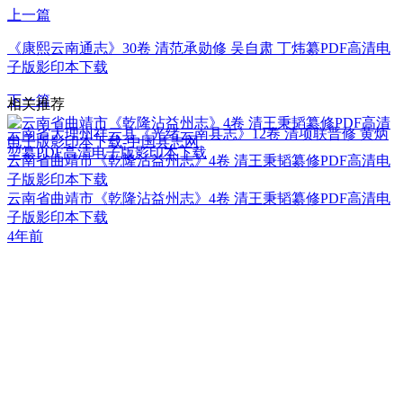
上一篇
《康熙云南通志》30卷 清范承勋修 吴自肃 丁炜纂PDF高清电
子版影印本下载
下一篇
相关推荐
云南省大理州祥云县《光绪云南县志》12卷 清项联晋修 黄炳
堃纂PDF高清电子版影印本下载
云南省曲靖市《乾隆沾益州志》4卷 清王秉韬纂修PDF高清电
子版影印本下载
云南省曲靖市《乾隆沾益州志》4卷 清王秉韬纂修PDF高清电
子版影印本下载
4年前