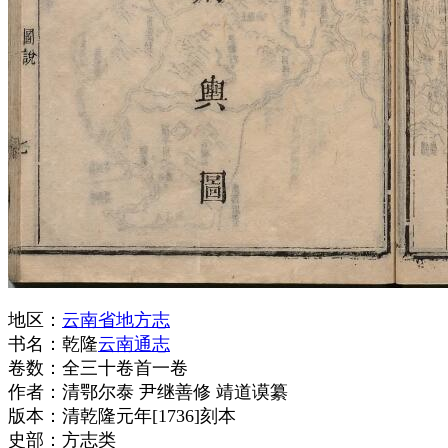
地区：
云南省地方志
书名：乾隆
云南通志
卷数：全三十卷首一卷
作者：清鄂尔泰 尹继善修 靖道谟纂
版本：清乾隆元年[1736]刻本
史部：方志类