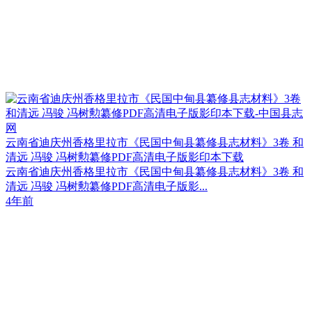
云南省迪庆州香格里拉市《民国中甸县纂修县志材料》3卷 和
清远 冯骏 冯树勲纂修PDF高清电子版影印本下载
云南省迪庆州香格里拉市《民国中甸县纂修县志材料》3卷 和
清远 冯骏 冯树勲纂修PDF高清电子版影...
4年前