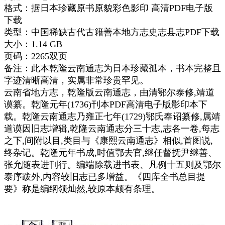
格式：据日本珍藏原书原貌彩色影印 高清PDF电子版
下载
类型：中国稀缺古代古籍善本地方志史志县志PDF下载
大小：1.14 GB
页码：2265双页
备注：此本乾隆云南通志为日本珍藏孤本，书本完整且
字迹清晰高清，实属非常珍贵罕见。
云南省地方志，乾隆版云南通志，由清鄂尔泰修,靖道
谟纂。乾隆元年(1736)刊本PDF高清电子版影印本下
载。乾隆云南通志乃雍正七年(1729)鄂氏奉诏纂修,属靖
道谟因旧志增辑,乾隆云南通志分三十志,志各一卷,每志
之下,间附以目,类目与《康熙云南通志》相似,首图说,
终杂记。乾隆元年书成,时值鄂去官,继任督抚尹继善、
张允随表进刊行。编端除载进书表、凡例十五则及鄂尔
泰序跋外,内容较旧志已多增益。《四库全书总目提
要》称是编纲领灿然,较原本颇有条理。