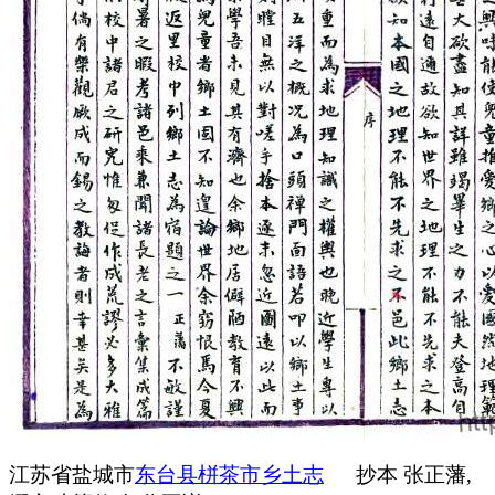
江苏省盐城市
东台县栟茶市乡土志
抄本 张正藩,