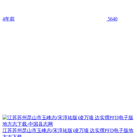
4年前
5640
江苏苏州昆山市玉峰志(宋淳祐版)凌万顷 边实撰PFD电子版地
方志下载