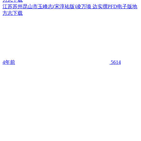
江苏苏州昆山市玉峰志(宋淳祐版)凌万顷 边实撰PFD电子版地
方志下载
4年前
5614