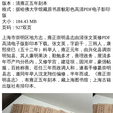
版本：清雍正五年刻本
格式：据哈佛大学馆藏原书原貌彩色高清PDF电子影印
版
大小：184.43 MB
页码：927双页
上海市崇明区地方志，雍正崇明县志由清张文英修PDF
高清电子版影印本下载。张文英，字蔚千，三韩人，康
熙癸巳（五十二年）科举人，雍正元年，由兴化县调崇
明知县。其人廉明果决，勤勉多才，善理政务，厘清多
年币产均分邑内，又修学宫，建堤坝，固河岸，豪强帖
服，百姓称善。莅任三年而政调人和，遂着手修纂崇明
县志，邀同年举人沈龙翔任编修，半年而成。《雍正崇
明县志》，有雍正五年刻本，藏上海图书馆；上海古籍
出版社有排印本。