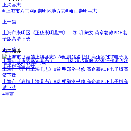
上海县志
# 上海市方志网
# 崇明区地方志
# 雍正崇明县志
上一篇
上海市崇明区《正德崇明县志》十卷 明 陈文 黄章纂修PDF电
子版高清下载
下一篇
相关推荐
上海市《康熙嘉定县志 》二十四卷 清赵昕修 苏渊 汪价纂PDF
电子版高清下载
上海市《嘉靖上海县志》8卷 明郑洛书修 高企纂PDF电子版高
清下载
上海市《嘉靖上海县志》8卷 明郑洛书修 高企纂PDF电子版高
清下载
4年前