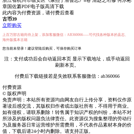
浙江省杭州市临安区《康熙于潜县志》8卷 清赵之珩修 何尔彬
章国佐纂PDF电子版高清下载
此内容为付费资源，请付费后查看
古币
39
立即购买
上百万部古籍尚待上架，添加客服微信：AB360066-----可代找各种版本的县志、
海外版孤本古籍
您当前未登录！建议登陆后购买，可保存购买订单
注：支付成功后会自动返回本页 显示下载地址，或手动返回
刷新本页。
付费后下载链接若是失效联系客服微信：ab360066
付费资源
©
版权声明
免责声明：本站所有资源均由网友自行上传分享，资料仅作原
著读后感交流，其版权归作者或出版社所有，不得用于商业。
如有侵权，请联系删除！转售属于知识产权的纠纷，本站不对
所涉及的版权问题负法律责任。此资源仅为搜集整理的劳动行
为及服务器日常运营维护所需费用，不代表作品素材本身的价
值，下载后请24小时内删除。请支持正版。