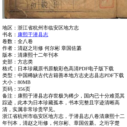
地区：浙江省杭州市临安区地方志
书名：
康熙于潜县志
卷数：全八卷
作者：清赵之珩修 何尔彬 章国佐纂
版本：清康熙十二年刊本
史部：方志类
格式：日本珍藏原书原貌彩色高清PDF电子版下载
类型：中国稀缺古代古籍善本地方志史志县志PDF下载
大小：80MB
页码：356页
备注：康熙于潜县志存世极为稀少，国内已十分难觅其
踪迹，此本为日本珍藏孤本，书本完整且字迹清晰高
清，实属非常珍贵罕见。
浙江省杭州市临安区地方志，于潜县志八卷清康熙十二
年刊本，清赵之珩修，何尔彬、章国佐纂。之珩字楚