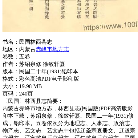
书名：民国林西县志
地区：内蒙古
赤峰市地方志
卷数：五卷
作者：苏绍泉修 徐致轩纂
版本：民国二十年(1931)铅印本
格式：彩色高清PDF电子影印版
大小：19.98 MB
页码：240页
〔民国〕林西县志简要：
内蒙古赤峰市地方志，林西县志(民国版)PDF高清版影
印本下载，苏绍泉修，徐致轩纂。民国二十年(1931)修
成，铅印本。五卷依次分为地理志、人事志、政治志、
物产志、艺文志。艺文志中包括辽圣宗哀册文、辽道宗
哀册文、辽宣懿皇后哀册文、辽仁懿皇后哀册文，民国