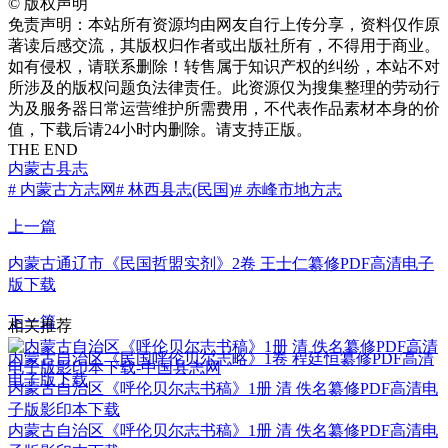
©
版权声明
免责声明：本站所有资源均由网友自行上传分享，资料仅作原
著读后感交流，其版权归作者或出版社所有，不得用于商业。
如有侵权，请联系删除！转售属于知识产权的纠纷，本站不对
所涉及的版权问题负法律责任。此资源仅为搜集整理的劳动行
为及服务器日常运营维护所需费用，不代表作品素材本身的价
值，下载后请24小时内删除。请支持正版。
THE END
内蒙古县志
# 内蒙古方志网
# 林西县志(民国)
# 赤峰市地方志
上一篇
内蒙古通辽市《民国哲盟实剂》2卷 王士仁纂修PDF高清电子
版下载
下一篇
相关推荐
内蒙古自治区《民国呼伦贝尔志略》1卷 程廷恒纂修PDF高清
电子版下载
内蒙古自治区《呼伦贝尔志书稿》1册 清 佚名纂修PDF高清电
子版影印本下载
内蒙古自治区《呼伦贝尔志书稿》1册 清 佚名纂修PDF高清电