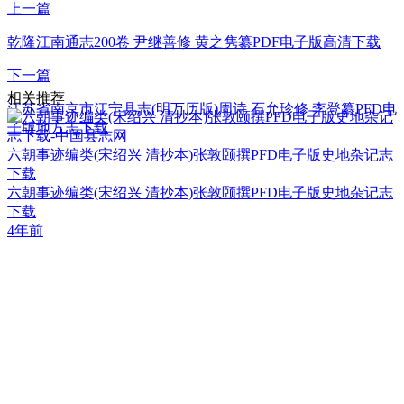
上一篇
乾隆江南通志200卷 尹继善修 黄之隽纂PDF电子版高清下载
下一篇
相关推荐
江苏省南京市江宁县志(明万历版)周诗 石允珍修 李登纂PFD电
子版地方志下载
六朝事迹编类(宋绍兴 清抄本)张敦颐撰PFD电子版史地杂记志
下载
六朝事迹编类(宋绍兴 清抄本)张敦颐撰PFD电子版史地杂记志
下载
4年前