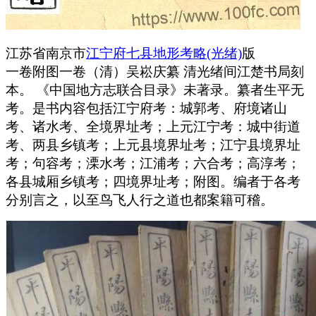
江苏省南京市
江宁府七县地形考略(光绪)
版
一卷附图一卷（清）吴崧庆纂 清光绪间江楚书局刻
本。 《中国地方志联合目录》未著录。纂者生平无
考。是书内容包括江宁府考：城郭考、府境诸山
考、诸水考、全境界址考；上元江宁考：城中街道
考、两县乡镇考；上元县境界址考；江宁县境界址
考；句容考；溧水考；江浦考；六合考；高淳考；
各县城厢乡镇考；四境界址考；附图。编者于各考
分别言之，以至鸟飞人行之道也都案籍可稽。