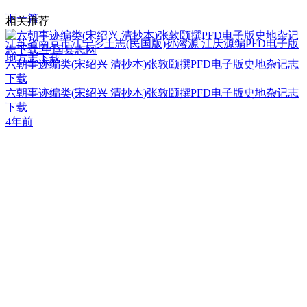
下一篇
相关推荐
江苏省南京市江宁乡土志(民国版)孙濬源 江庆源编PFD电子版
地方志下载
六朝事迹编类(宋绍兴 清抄本)张敦颐撰PFD电子版史地杂记志
下载
六朝事迹编类(宋绍兴 清抄本)张敦颐撰PFD电子版史地杂记志
下载
4年前