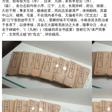
方伎。前有徐大任《序》、目录、凡例，未有李登后《序》、
《跋》。各分志前均有小序。江宁、上元，长期并峙，府治、南都，
久驻于斯，事多互错，极难处置，而此志采摭谨严，体例颇精。其篇
中山川、楼阁、宅墓，不在境内者不收。又编者不列《艺文志》，盖
因“江宁形胜故甲天下，词人，墨卿所咏不可缕辑，今唯录其关邑治者
于各类下，以便考镜；其金石大篇唯系政治之大者，随事分注，余止
名于碑碣中。”(《凡例》)《续修四库全书提要》曾称它为“体严而事
广，文简而义赅”的“良志”，评价颇高。