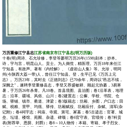
江苏省南京市江宁县志(明万历版)
万历重修江宁县志
十卷(明)周诗、石允珍修，李登等纂明万历26年(1598)刻本；抄本。
诗，宇与言，明昆山人。贡士。为人倜傥，精医理。万历18年来任江
宁知县，有政声。著有《内经解》、《虚岩山人集》等。允珍，明同
州(今陕西大荔一带)人，曾任江宁知县。登，生平已见《万历上元
志》。万历23年，其时去《正德刘志》已70余年，周诗以“邑志不续，
深阙之”，遂聘李登重修县志，李登又荐盛敏耕、顾起元协纂，3易寒
暑，于万历26年杀青。凡10卷。首县境图、县治图；卷1沿革表，地理
志：沿革、疆域、风俗、山川；卷2建置志：公廨、学校、书院、仓
场、驿铺、镇市、衢道、津梁；卷3版籍志：坊厢、乡图，户口志：田
赋、税粮、里甲、均徭、驿传、坊厢赋役、坊厢应付、杂赋、清军(杂
记附)；卷4祠宇志：祠庙、寺观、第宅、冢墓；卷5古迹志：官署、城
垒、坛壝、楼馆、苑囿、杂遗、碑颂；卷6官守表、官绩传；卷7科贡
表(附荐举、恩荫、封爵)；卷8～10人物传：本籍、寄籍、孝子烈女、