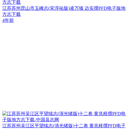
方志下载
江苏苏州昆山市玉峰志(宋淳祐版)凌万顷 边实撰PFD电子版地
方志下载
4年前
江苏苏州吴江区平望续志(清光绪版)十二卷 黄兆柽撰PFD电子