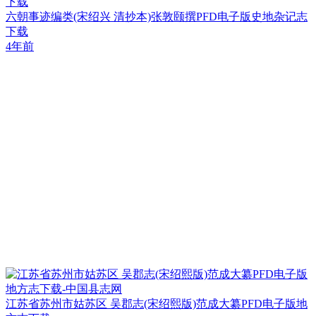
下载
六朝事迹编类(宋绍兴 清抄本)张敦颐撰PFD电子版史地杂记志
下载
4年前
江苏省苏州市姑苏区 吴郡志(宋绍熙版)范成大纂PFD电子版地