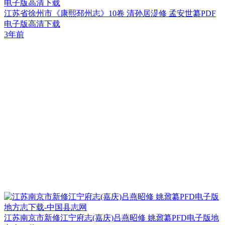
电子版高清下载
江苏省徐州市《康熙邳州志》10卷 清孙居湜修 孟安世纂PDF
电子版高清下载
3年前
江苏南京市新修江宁府志(嘉庆)吕燕昭修 姚鼐纂PFD电子版地