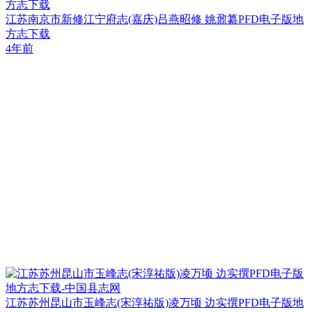
方志下载
江苏南京市新修江宁府志(嘉庆)吕燕昭修 姚鼐纂PFD电子版地
方志下载
4年前
江苏苏州昆山市玉峰志(宋淳祐版)凌万顷 边实撰PFD电子版地