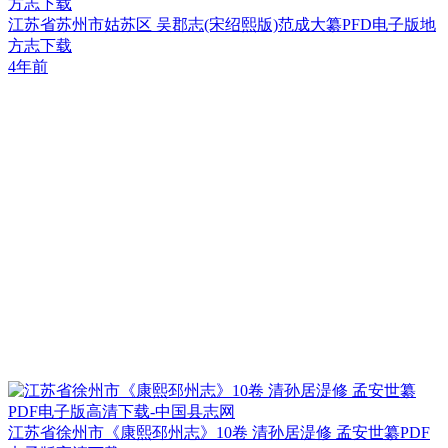
方志下载
江苏省苏州市姑苏区 吴郡志(宋绍熙版)范成大纂PFD电子版地
方志下载
4年前
江苏省徐州市《康熙邳州志》10卷 清孙居湜修 孟安世纂PDF