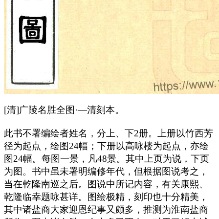
[清]广陵名胜全图·—清刻本。
此书不署编绘者姓名，分上、下2册。上册以竹西芳
径为起点，绘图24幅；下册以高咏楼为起点，亦绘
图24幅。每图一景，凡48景。其中上页为说，下页
为图。书中虽未署明编修年代，但根据图说考之，
当在乾隆南巡之后。图说中所记内容，有关康熙、
乾隆临幸题咏甚详。图绘极精，刻印也十分精美，
其中诸盐商大家迎恩纪事又颇多，推测为淮南盐商