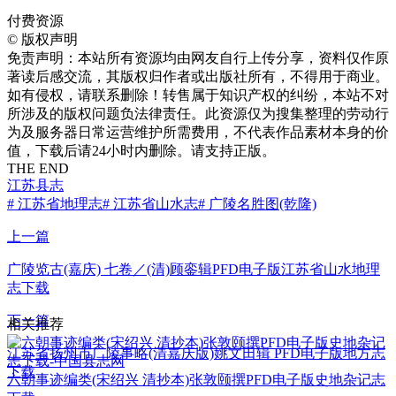
付费资源
©
版权声明
免责声明：本站所有资源均由网友自行上传分享，资料仅作原
著读后感交流，其版权归作者或出版社所有，不得用于商业。
如有侵权，请联系删除！转售属于知识产权的纠纷，本站不对
所涉及的版权问题负法律责任。此资源仅为搜集整理的劳动行
为及服务器日常运营维护所需费用，不代表作品素材本身的价
值，下载后请24小时内删除。请支持正版。
THE END
江苏县志
# 江苏省地理志
# 江苏省山水志
# 广陵名胜图(乾隆)
上一篇
广陵览古(嘉庆) 七卷／(清)顾銮辑PFD电子版江苏省山水地理
志下载
下一篇
相关推荐
江苏省扬州市广陵事略(清嘉庆版)姚文田辑 PFD电子版地方志
下载
六朝事迹编类(宋绍兴 清抄本)张敦颐撰PFD电子版史地杂记志