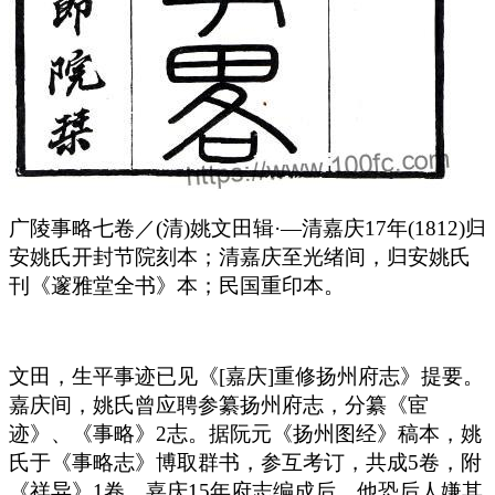
广陵事略七卷／(清)姚文田辑·—清嘉庆17年(1812)归
安姚氏开封节院刻本；清嘉庆至光绪间，归安姚氏
刊《邃雅堂全书》本；民国重印本。
文田，生平事迹已见《[嘉庆]重修扬州府志》提要。
嘉庆间，姚氏曾应聘参纂扬州府志，分纂《宦
迹》、《事略》2志。据阮元《扬州图经》稿本，姚
氏于《事略志》博取群书，参互考订，共成5卷，附
《祥异》1卷。嘉庆15年府志编成后，他恐后人嫌其