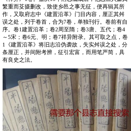
繁重而芟摄删改，致使乡邑之事无征，便再辑其所
作，又取府志中《建置沿革》门目内容，厘正其舛
误之处，列于卷首，合为7卷，单独刊行。卷前有自
序。卷1建置沿革；卷2周至隋；卷3唐、五代；卷4
～5宋；卷6元、明；卷7祥异附录。其可取之点，卷
1《建置沿革》将旧志沿伪袭故，失实舛误之处，分
条厘正，并间附考辨，征引宏富，而用笔严简，具
有良史之法。