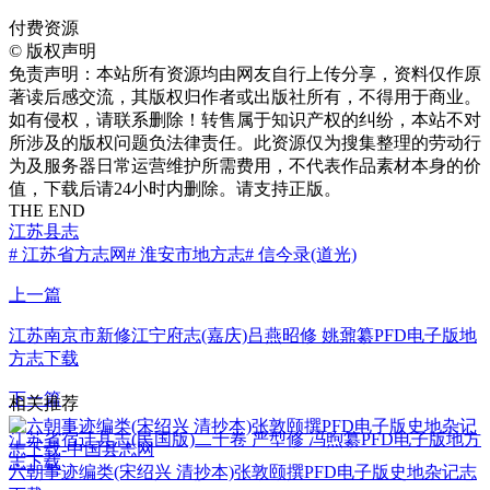
付费资源
©
版权声明
免责声明：本站所有资源均由网友自行上传分享，资料仅作原
著读后感交流，其版权归作者或出版社所有，不得用于商业。
如有侵权，请联系删除！转售属于知识产权的纠纷，本站不对
所涉及的版权问题负法律责任。此资源仅为搜集整理的劳动行
为及服务器日常运营维护所需费用，不代表作品素材本身的价
值，下载后请24小时内删除。请支持正版。
THE END
江苏县志
# 江苏省方志网
# 淮安市地方志
# 信今录(道光)
上一篇
江苏南京市新修江宁府志(嘉庆)吕燕昭修 姚鼐纂PFD电子版地
方志下载
下一篇
相关推荐
江苏省宿迁县志(民国版)二十卷 严型修 冯煦纂PFD电子版地方
志下载
六朝事迹编类(宋绍兴 清抄本)张敦颐撰PFD电子版史地杂记志