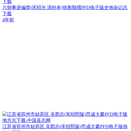
下载
六朝事迹编类(宋绍兴 清抄本)张敦颐撰PFD电子版史地杂记志
下载
4年前
江苏省苏州市姑苏区 吴郡志(宋绍熙版)范成大纂PFD电子版地