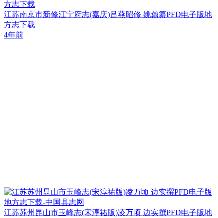
方志下载
江苏南京市新修江宁府志(嘉庆)吕燕昭修 姚鼐纂PFD电子版地
方志下载
4年前
江苏苏州昆山市玉峰志(宋淳祐版)凌万顷 边实撰PFD电子版地