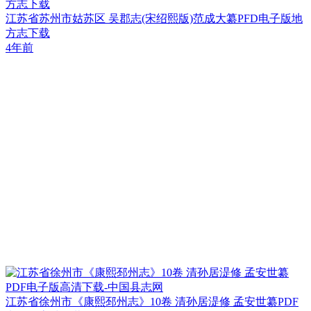
方志下载
江苏省苏州市姑苏区 吴郡志(宋绍熙版)范成大纂PFD电子版地
方志下载
4年前
江苏省徐州市《康熙邳州志》10卷 清孙居湜修 孟安世纂PDF