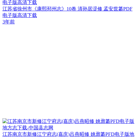
电子版高清下载
江苏省徐州市《康熙邳州志》10卷 清孙居湜修 孟安世纂PDF
电子版高清下载
3年前
江苏南京市新修江宁府志(嘉庆)吕燕昭修 姚鼐纂PFD电子版地