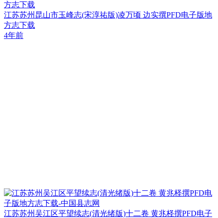
方志下载
江苏苏州昆山市玉峰志(宋淳祐版)凌万顷 边实撰PFD电子版地
方志下载
4年前
江苏苏州吴江区平望续志(清光绪版)十二卷 黄兆柽撰PFD电子