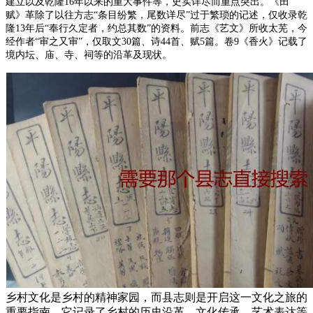
建立以及乾隆16年以来的重大事件等，史实详尽而重点突出。《田
赋》革除了以往方志“条目纷繁，尾数详尽”过于繁琐的记述，仅收录乾
隆13年后“奉行久定者，约总其数”的资料。前志《艺文》所收太芜，今
经作者“审之又审”，仅取文30篇、诗44首、赋5篇。卷9《香火》记载了
境内坛、庙、寺、祠等的沿革及现状。
乡村文化是乡村的精神家园，而县志则是开启这一文化之旅的
重要指南。它记录了乡村的历史沿革、文化传承、艺术表达等