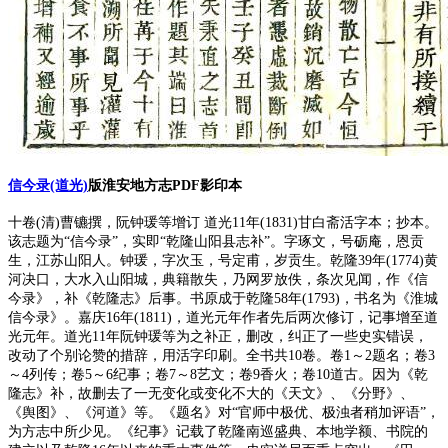
信今录(道光)
版淮安地方志PDF影印本
十卷(清)曹镳撰，阮钟瑗等增订 道光11年(1831)甘白斋活字本；抄本。
该志题为“信今录”，实即“乾隆山阳县志补”。字琢文，号砺庵，恩贡
生，江苏山阳人。钟瑗，字次玉，号定甫，岁贡生。乾隆39年(1774)黄
河决口，大水入山阳城，典籍散失，乃网罗放佚，条次见闻，作《信
今录》，补《乾隆志》后事。书原成于乾隆58年(1793)，书名为《淮城
信今录》。嘉庆16年(1811)，道光元年作者先后两次修订，记事增至道
光元年。道光11年阮钟瑗等为之补正，删改，纠正了一些史实错误，
改动了个别论赞的措辞，用活字印刷。全书共10卷。卷1～2题名；卷3
～4列传；卷5～6纪事；卷7～8艺文；卷9香火；卷10道古。因为《乾
隆志》补，故删去了一无变化或变化不大的《天文》、《分野》、
《舆图》、《河道》等。《题名》对“官师中极优、极浊者稍加评语”，
为方志中所少见。《纪事》记载了乾隆南巡盛典、本地学额、书院的