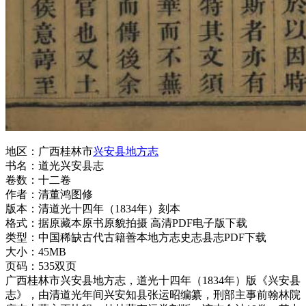
地区：广西桂林市
兴安县地方志
书名：道光兴安县志
卷数：十二卷
作者：清董鸿图修
版本：清道光十四年（1834年）刻本
格式：据原藏本原书原貌拍摄 高清PDF电子版下载
类型：中国稀缺古代古籍善本地方志史志县志PDF下载
大小：45MB
页码：535双页
广西桂林市兴安县地方志，道光十四年（1834年）版《兴安县
志》，由清道光年间兴安知县张运昭编纂，刑部主事前翰林院