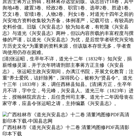
庶吉士蒋方正协辑，桂林蒋存远堂刻版。该志合计18卷，其中
舆地4卷、建置3卷、经政2卷、职官1卷、选举2卷、胜迹1卷、
艺文1卷、宦绩1卷、人物2卷、列女1卷，对道光十四年之前的
兴安地方资料收集较为齐备，体例谨严，记载可信，有较高的
史料价值。旧版《兴安县志》较为知名者，有乾隆《兴安县
志》与道光《兴安县志》两种，但以内容所载的丰富程度与撰
修的严谨，以道光《兴安县志》为优，是后世学者研究兴安地
方历史文化*为重要的资料来源，但该版本存世无多，学者查
询使用仍存在困难。
[清]张运昭，生卒年不详，道光十二年（1832年）知兴安，捐
薪维修灵渠，并于次年聘请刑部主事蒋方正主修《兴安县
志》。张运昭主政兴安期间，办漓江书院，开展文化教育；注
重“养士爱民，诘奸除莠”，深得民心，被称为“贤县令”。道光
十三年（1833年）末，调任西林县知县。[清]蒋方正，生卒年
月不详，字中立，号元峰，兴安县人。道光三年（1823年）进
士，授翰林院庶吉士，后任贵州司主事。道光十二年因母丧在
家守孝，应县令张运昭之请，主持编纂《兴安县志》。
广西桂林市《道光兴安县志》十二卷 清董鸿图修PDF高清影
印本下载