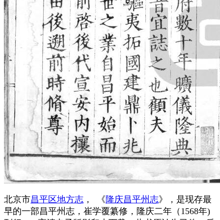
北京市
昌平区地方志
， 《
隆庆昌平州志
》，是现存最
早的一部昌平州志，崔学覆纂修，隆庆二年（1568年)