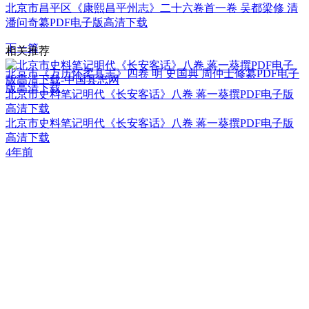
北京市昌平区《康熙昌平州志》二十六卷首一卷 吴都梁修 清
潘问奇纂PDF电子版高清下载
下一篇
相关推荐
北京市《万历怀柔县志》四卷 明 史国典 周仲士修纂PDF电子
版高清下载
北京市史料笔记明代《长安客话》八卷 蒋一葵撰PDF电子版
高清下载
北京市史料笔记明代《长安客话》八卷 蒋一葵撰PDF电子版
高清下载
4年前