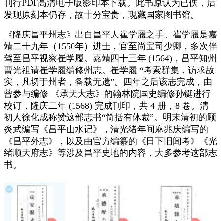
刊行PDF高清电子版影印本下载。此书原认为已佚，后
发现原刻本仍存，故十分宝贵，现藏国家图书馆。
《隆庆昌平州志》出自昌平人崔学履之手。崔学履是嘉
靖二十九年（1550年）进士，官至尚宝司少卿，多次伴
驾至昌平视察崔学履。嘉靖四十三年 (1564)，昌平知州
曹光祖请崔学履编修州志。崔学履 “考索群集，访求故
实，凡切于州者，备载无遗”。四年之后该志完成，由
曾参与编修 《承天大志》的翰林院国史编修孙铤进行
校订，隆庆二年 (1568) 完成刊印，共 4 册，8 卷。清
初人徐化成称赞这部志书“简括有体裁”。明末清初的顾
炎武编写《昌平山水记》，清光绪年间麻兆庆编写的
《昌平外志》，以及由官方编纂的《日下旧闻考》《光
绪顺天府志》等涉及昌平史地的内容，大多参考这部志
书。