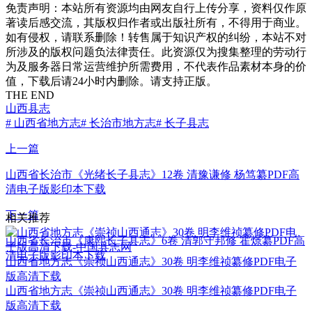
免责声明：本站所有资源均由网友自行上传分享，资料仅作原
著读后感交流，其版权归作者或出版社所有，不得用于商业。
如有侵权，请联系删除！转售属于知识产权的纠纷，本站不对
所涉及的版权问题负法律责任。此资源仅为搜集整理的劳动行
为及服务器日常运营维护所需费用，不代表作品素材本身的价
值，下载后请24小时内删除。请支持正版。
THE END
山西县志
# 山西省地方志
# 长治市地方志
# 长子县志
上一篇
山西省长治市《光绪长子县志》12卷 清豫谦修 杨笃纂PDF高
清电子版影印本下载
下一篇
相关推荐
山西省长治市《康熙长子县志》6卷 清郭守邦修 霍燝纂PDF高
清电子版影印本下载
山西省地方志《崇祯山西通志》30卷 明李维祯纂修PDF电子
版高清下载
山西省地方志《崇祯山西通志》30卷 明李维祯纂修PDF电子
版高清下载