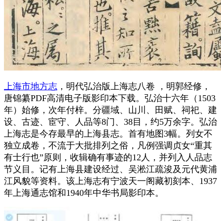
上海市地方志
，明代弘治版上海志八卷 ，明郭经修，
唐锦纂PDF高清电子版影印本下载。弘治十六年（1503
年）始修，次年付梓。分疆域、山川、田赋、祠祀、建
设、古迹、宦守、人品等8门、38目，约5万余字。弘治
上海志是今存最早的上海县志。首有地图3幅。列女不
独立成卷，不流于大批排列之俗，凡例强调贞女“重其
有士行也”原则，收辑确有事迹的12人，并列入人品志
节义目。记有上海县建设经过、吴淞江疏浚及元代黄浦
江风貌等资料。该上海志有宁波天一阁藏初刻本、1937
年上海通志馆和1940年中华书局影印本。