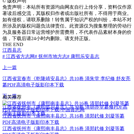
©
版权声明
免责声明：本站所有资源均由网友自行上传分享，资料仅作原
著读后感交流，其版权归作者或出版社所有，不得用于商业。
如有侵权，请联系删除！转售属于知识产权的纠纷，本站不对
所涉及的版权问题负法律责任。此资源仅为搜集整理的劳动行
为及服务器日常运营维护所需费用，不代表作品素材本身的价
值，下载后请24小时内删除。请支持正版。
THE END
江西县志
# 江西省方志网
# 抚州市地方志
# 康熙乐安县志
上一篇
江西省宜春市《乾隆靖安县志》共10卷 清朱堂 李纪修 舒友亮
纂PDF高清电子版影印本下载
下一篇
相关推荐
江西省抚州市《康熙临川县志》共30卷 清胡亦堂纂修PDF高
清电子版影印本下载
江西省抚州市《康熙南丰县志》共16卷 清郑釴修 刘凝等纂
PDF高清电子版影印本下载
江西省抚州市《康熙南丰县志》共16卷 清郑釴修 刘凝等纂