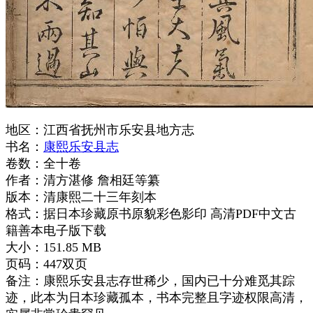
地区：江西省抚州市乐安县地方志
书名：
康熙乐安县志
卷数：全十卷
作者：清方湛修 詹相廷等纂
版本：清康熙二十三年刻本
格式：据日本珍藏原书原貌彩色影印 高清PDF中文古
籍善本电子版下载
大小：151.85 MB
页码：447双页
备注：康熙乐安县志存世稀少，国内已十分难觅其踪
迹，此本为日本珍藏孤本，书本完整且字迹权限高清，