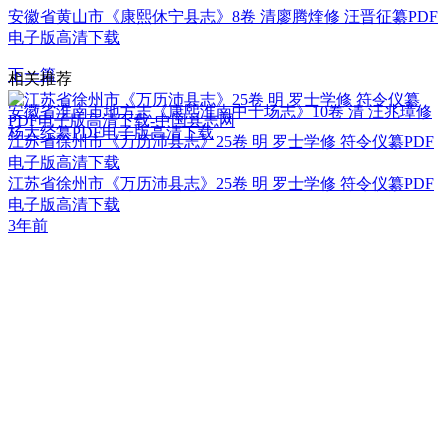
安徽省黄山市《康熙休宁县志》8卷 清廖腾煃修 汪晋征纂PDF
电子版高清下载
下一篇
相关推荐
安徽省淮南市地方志《康熙淮南中十场志》10卷 清 汪兆璋修
杨大经纂PDF电子版高清下载
江苏省徐州市《万历沛县志》25卷 明 罗士学修 符令仪纂PDF
电子版高清下载
江苏省徐州市《万历沛县志》25卷 明 罗士学修 符令仪纂PDF
电子版高清下载
3年前