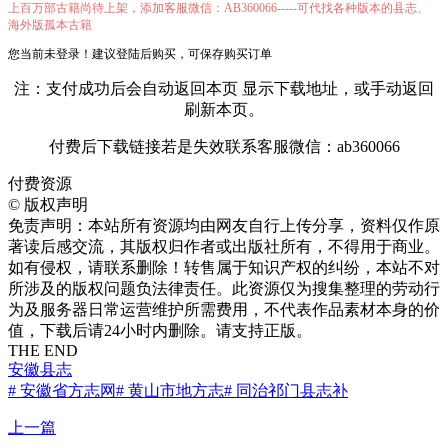
上百万部古籍尚待上架，添加客服微信：AB360066-----可代找各种版本的县志、
海外版孤本古籍
您当前未登录！建议登陆后购买，可保存购买订单
注：支付成功后会自动返回本页 显示下载地址，或手动返回
刷新本页。
付费后下载链接若是失效联系客服微信：ab360066
付费资源
©
版权声明
免责声明：本站所有资源均由网友自行上传分享，资料仅作原
著读后感交流，其版权归作者或出版社所有，不得用于商业。
如有侵权，请联系删除！转售属于知识产权的纠纷，本站不对
所涉及的版权问题负法律责任。此资源仅为搜集整理的劳动行
为及服务器日常运营维护所需费用，不代表作品素材本身的价
值，下载后请24小时内删除。请支持正版。
THE END
安徽县志
# 安徽省方志网
# 黄山市地方志
# 同治祁门县志补
上一篇