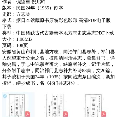
作者：倪望重 倪启畔
版本：民国24年（1935）刻本
史部：方志类
格式：据日本馆藏原书原貌彩色影印 高清PDF电子版
下载
类型：中国稀缺古代古籍善本地方志史志县志PDF下载
大小：1.98MB
页码：108页
安徽省黄山市祁门县地方志，同治祁门县志补，祁门县
人倪望重于公余之暇，披阅清同治县志，蒐集群书，详
稽史籍，于志中讹谬者辨之，缺略者补之，记于片纸，
分条附于志中，同治祁门县志补共补诗88首，文20篇。
其子骏初于民国24年（1935）按同治志条目编次，条加
按记，缮抄成书，名《祁门县志补》。