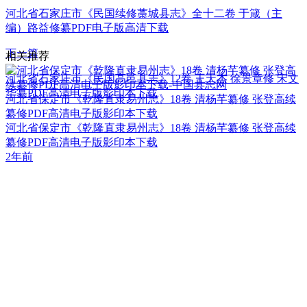
河北省石家庄市《民国续修藁城县志》全十二卷 于箴（主
编）路益修纂PDF电子版高清下载
下一篇
相关推荐
河北省石家庄市《民国高邑县志》12卷 王天杰 徐景章修 宋文
华纂PDF高清电子版影印本下载
河北省保定市《乾隆直隶易州志》18卷 清杨芊纂修 张登高续
纂修PDF高清电子版影印本下载
河北省保定市《乾隆直隶易州志》18卷 清杨芊纂修 张登高续
纂修PDF高清电子版影印本下载
2年前