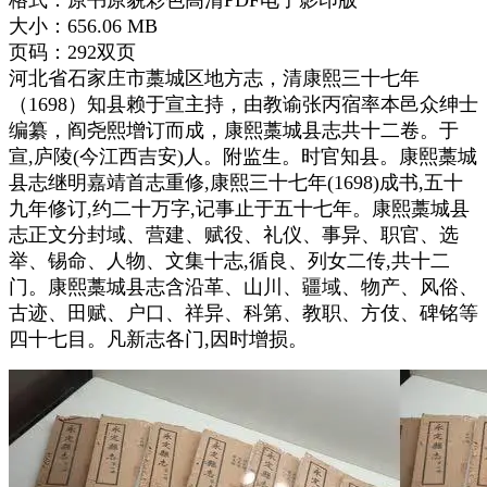
大小：656.06 MB
页码：292双页
河北省石家庄市藁城区地方志，清康熙三十七年
（1698）知县赖于宣主持，由教谕张丙宿率本邑众绅士
编纂，阎尧熙增订而成，康熙藁城县志共十二卷。于
宣,庐陵(今江西吉安)人。附监生。时官知县。康熙藁城
县志继明嘉靖首志重修,康熙三十七年(1698)成书,五十
九年修订,约二十万字,记事止于五十七年。康熙藁城县
志正文分封域、营建、赋役、礼仪、事异、职官、选
举、锡命、人物、文集十志,循良、列女二传,共十二
门。康熙藁城县志含沿革、山川、疆域、物产、风俗、
古迹、田赋、户口、祥异、科第、教职、方伎、碑铭等
四十七目。凡新志各门,因时增损。