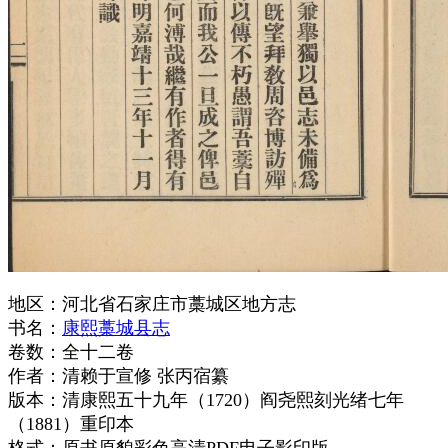
地区：河北省石家庄市藁城区地方志
书名：
康熙藁城县志
卷数：全十二卷
作者：清赖于宣修 张丙宿纂
版本：清康熙五十九年（1720）阎尧熙刻光绪七年
（1881）重印本
格式：原书原貌彩色高清PDF电子影印版