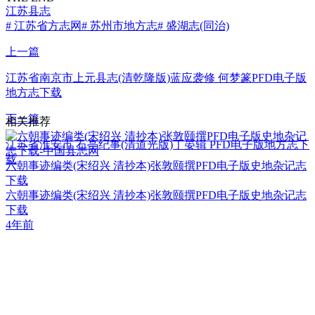
江苏县志
# 江苏省方志网
# 苏州市地方志
# 盛湖志(同治)
上一篇
江苏省南京市上元县志(清乾隆版)蓝应袭修 何梦篆PFD电子版
地方志下载
下一篇
相关推荐
江苏省淮安市 石亭纪事(清道光版)丁晏辑 PFD电子版地方志下
载
六朝事迹编类(宋绍兴 清抄本)张敦颐撰PFD电子版史地杂记志
下载
六朝事迹编类(宋绍兴 清抄本)张敦颐撰PFD电子版史地杂记志
下载
4年前