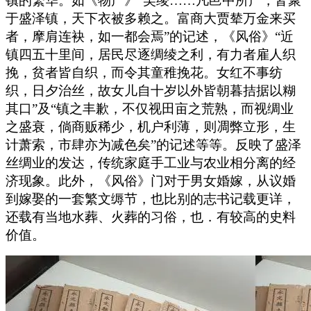
镇的繁华。如《物产》“吴绫……凡邑中所产，皆聚
于盛泽镇，天下衣被多赖之。富商大贾辇万金来买
者，摩肩连袂，如一都会焉”的记述，《风俗》“近
镇四五十里间，居民尽逐绸绫之利，有力者雇人织
挽，贫者皆自织，而令其童稚挽花。女红不事纺
织，日夕治丝，故女儿自十岁以外皆朝暮拮据以糊
其口”及“镇之丰歉，不仅视田亩之荒熟，而视绸业
之盛衰，倘商贩稀少，机户利薄，则凋弊立形，生
计萧索，市肆亦为减色矣”的记述等等。反映了盛泽
丝绸业的发达，传统家庭手工业与农业相分离的经
济现象。此外，《风俗》门对于男女婚嫁，从议婚
到嫁娶的一套繁文缛节，也比别的志书记载更详，
还载有当地水葬、火葬的习俗，也．有较高的史料
价值。