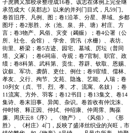
子虎腾又加校录整理成16卷。该志在体例上完全继
承范成大《吴郡志》以来的并列门目式，凡59门。
卷首旧序、凡例、图；卷1沿革、分星、界域、乡都
图圩；卷2形胜、水（池、泉、井、塘）村庄、方
言；卷3物产、风俗、灾变（蠲赈）；卷4公署（公
所、社仓、会馆）、学舍、营汛（水栅）、表坊、
街里、桥梁；卷5古迹、园宅、墓域、厉坛（普同
塔、义冢）；卷6祠庙、寺观；卷7官制、职官、政
绩；卷8科第、武科第、贡生、荐辟、钦取、恩赐、
议叙、军功、袭荫、吏仕、例仕；卷9宦绩、儒林、
孝友、义行、殉节、文苑、隐逸、艺能、人瑞；卷
10列女（贞、节、烈、孝、才、流寓、名妓）；卷
11流寓、方外、羽客；卷12书目；卷13集文、卷14
集诗、卷末旧事、异闻、杂识。卷首收有仲沈洙、
仲时镕、释正因、仲拭、仲绍康、仲周霈、陶葆
廉、周庆云8《序》。《物产》、《风俗》、《形
胜》、《村庄》4门，反映了盛泽丝织业的兴旺，市