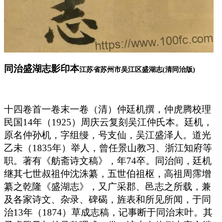
同治盛湖志影印本
江苏省苏州市吴江区盛湖志(清同治版)
十四卷首一卷末一卷（清）仲廷机撰，仲虎腾校理
民国14年（1925）周庆云复刻吴江仲氏本。廷机，
原名仲孙机，字组缦，号支仙，吴江盛泽人。道光
乙未（1835年）举人，曾任景山教习、浙江知府等
职。著有《舫斋诗文稿》，年74卒。同治间，廷机
继其七世叔祖仲沈洙纂，五世伯祖枢，高祖周霈增
纂之乾隆《盛湖志》，又广采郡、邑志之所载，兼
及各家诗文、杂录、碑碣，旌表和所见所闻，于同
治13年（1874）草成志稿，记事断于同治末叶。其