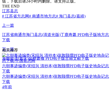
值，下载后请24小时内删除。请支持正版。
THE END
江苏县志
# 江苏省方志网
# 南通市地方志
# 海门县志(嘉靖)
上一篇
江苏省南通市海门县志(清道光版)丁鹿寿纂 PFD电子版地方志
下载
下一篇
相关推荐
海曲拾遗(嘉庆)金榜纂修 PFD电子版古籍文献下载
六朝事迹编类(宋绍兴 清抄本)张敦颐撰PFD电子版史地杂记志
下载
六朝事迹编类(宋绍兴 清抄本)张敦颐撰PFD电子版史地杂记志
下载
4年前