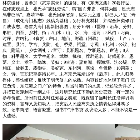
林院编修，曾参加《武宗实录》的编修。有《东洲文集》20卷行世。
在修志观点上，崔氏承“志犹史说”，谓“国而弗史，何其为国，邑无志
焉非邑焉”。嘉靖15年，崔氏回家省亲，应宗元之邀，以邑人尹玺（寿
昌）《成化海门县志》残稿为基础，另行补充材料，并综合归类修订
而成该志。卷首为海门县新旧县图，后分10纲：1疆域：沿革、分野、
形胜、四至、乡村、街；2山水：山、水、海、运河；3风俗：习尚、
时序、吉凶礼；4食货：户口、地亩、财疏（附疏）、赋役、土产；5
建置、县治、学宫、兵防、仓、桥梁、祠堂、寺观；6礼制：公议、祀
典（附疏）、乡饮酒礼；7官守：县职题名、学职题名、宦迹；8人
物：科甲题名、太学生题名、武举、掾秩、荐辟题名、封赠题名、恩
荫、义士、孝子、隐逸、节妇；9古迹；寥角嘴、捍海堰、沈公堤、丞
相庄、放鹤田、露御夹、吴妃冢、东州河、塞垛、鱼骨桥；10词藻：
文、诗。官职记至嘉靖18年。末有宗元嘉靖16年《后序》。此志归类
得体，整饬缜密，反映了明代修志的成熟。内容较好地体现了海门“滨
江负海，系江海之门户”的特色，对当时海门的水患，记述较为详尽，
并把它贯穿到每一纲之中，这对研究长江下游的历史变迁，有一定的
参考价值。所附前任及时任知县之奏疏，既保留了当时长江沿岸坍塌
的资料，言辞又恳切动人，把灾后人民流离失所之情表达得淋漓尽
致。记事简洁，语言凝重。但书中“掉书袋’及议论太多，不能不说是一
大遗憾。