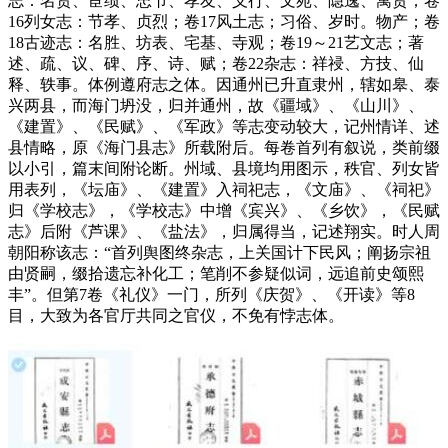
志：名贤、宦绩、忠节、孝友、义行、文苑、隐逸、寓贤；卷
16列女志：节孝、贞烈；卷17风土志；习俗、岁时。物产；卷
18古迹志：名胜、坊表、宅基、寺观；卷19～21艺文志；著
述、疏、议、碑、序、诗、赋；卷22杂志：祥祲、方技、仙
释、轶事。体例遵府志之体。因通州已升直隶州，辖如皋、泰
兴两县，而海门坍没，归并通州，故《疆域》、《山川》、
《建置》、《民赋》、《军政》等志变动较大，记州情详、述
县情略，原《海门县志》所载附后。每卷首列有叙说，类前缀
以小引，篇末间附论断。州域、县境均用图示，秩官、列女皆
用表列，《坛庙》、《建置》入祠祀志，《文庙》、《祠祀》
归《学校志》，《学校志》中增《宾兴》、《乡饮》，《民赋
志》后附《芦课》、《盐法》，归属得当，记述翔实。时人周
朝阳称该志：“首列舆图终杂志，上关国计下民风；阐扬宗祖
由贤嗣，缀拾遗忘补化工；笔削不参疑似词，远追前史颂熙
丰”。但第7卷《礼仪》一门，所列《庆贺》、《开读》等8
目，大致为各官厅共同之官仪，不免有悖志体。