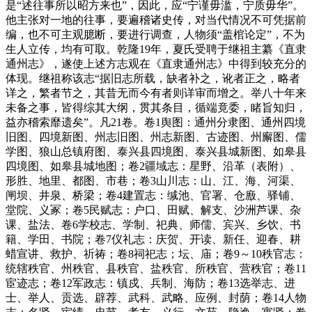
是“述往事所以昭方来也”，因此，应“宁谨毋滥，宁质毋华”。
他主张对一地的往事，要遍稽诸史传，对当代情况不可凭据前
编，也不可主观臆断，要进行调查，人物须“盖棺论定”，不为
生人立传，均有可取。乾隆19年，夏氏受聘于继祖主纂《直隶
通州志》，遂使上述方志观在《直隶通州志》中得到较充分的
体现。继祖称该志“据旧志所载，缺者补之，讹者正之，略者
详之，繁者节之，其昔无而今有者则详审而增之。举八十年来
未备之事，皆得综其大纲，贯其条目，循端竟委，睹旨知归，
益亦稽索靡遗矣”。凡21卷。卷1舆图：通州分隶图、通州四境
旧图、四境新图、州志旧图、州志新图、古迹图、州廨图、儒
学图、狼山总镇府图、泰兴县四境图、泰兴县城新图、如皋县
四境图、如皋县城地图；卷2疆域志：星野、沿革（表附）、
形胜、地里、都图、市巷；卷3山川志：山、江、海、河渠、
闸坝、井泉、桥梁；卷4建置志：缄池、官署、仓廒、驿铺、
堂院、义冢；卷5民赋志：户口、田赋、解支、沙洲芦课、杂
课、盐法、卷6学校志、学制、祀典、师儒、宾兴、乡饮、书
籍、学田、书院；卷7仪礼志：庆贺、开读、新任、迎春、耕
蜡宣讲、救护、祈祷；卷8祠祀志；坛、庙；卷9～10秩官志：
统辖秩官、州秩官、县秩官、盐秩官、所秩官、营秩官；卷11
宦迹志；卷12军政志：镇戍、兵制、海防；卷13选举志、进
士、举人、贡选、辟荐、武科、武略、应例、封荫；卷14人物