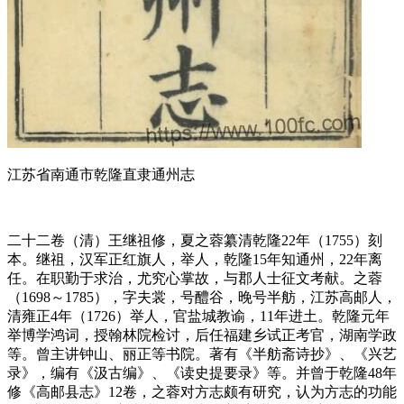
江苏省南通市乾隆直隶通州志
二十二卷（清）王继祖修，夏之蓉纂清乾隆22年（1755）刻
本。继祖，汉军正红旗人，举人，乾隆15年知通州，22年离
任。在职勤于求治，尤究心掌故，与郡人士征文考献。之蓉
（1698～1785），字夫裳，号醴谷，晚号半舫，江苏高邮人，
清雍正4年（1726）举人，官盐城教谕，11年进土。乾隆元年
举博学鸿词，授翰林院检讨，后任福建乡试正考官，湖南学政
等。曾主讲钟山、丽正等书院。著有《半舫斋诗抄》、《兴艺
录》，编有《汲古编》、《读史提要录》等。并曾于乾隆48年
修《高邮县志》12卷，之蓉对方志颇有研究，认为方志的功能