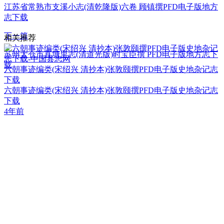
江苏省常熟市支溪小志(清乾隆版)六卷 顾镇撰PFD电子版地方
志下载
下一篇
相关推荐
苏州太仓市直塘里志(清道光版)时宝臣撰 PFD电子版地方志下
载
六朝事迹编类(宋绍兴 清抄本)张敦颐撰PFD电子版史地杂记志
下载
六朝事迹编类(宋绍兴 清抄本)张敦颐撰PFD电子版史地杂记志
下载
4年前