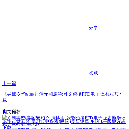
分享
收藏
上一篇
《吴郡岁华纪丽》清元和袁学澜 文绮撰PFD电子版地方志下
载
下一篇
相关推荐
苏州市姑苏区 吴郡通典备稿(民国)吴昌绶撰PFD电子版地方志
下载