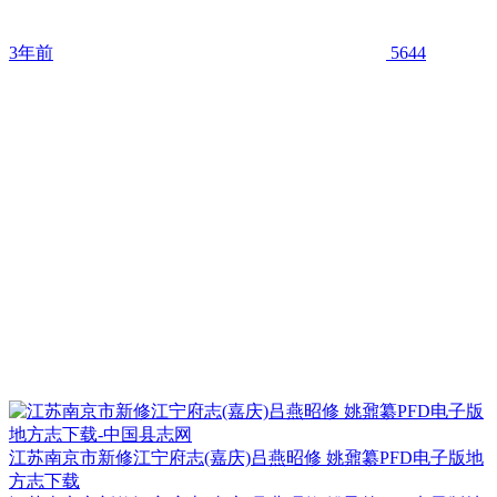
3年前
5644
江苏南京市新修江宁府志(嘉庆)吕燕昭修 姚鼐纂PFD电子版地
方志下载