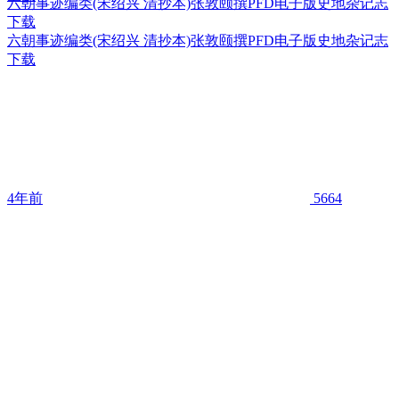
六朝事迹编类(宋绍兴 清抄本)张敦颐撰PFD电子版史地杂记志
下载
六朝事迹编类(宋绍兴 清抄本)张敦颐撰PFD电子版史地杂记志
下载
4年前
5664