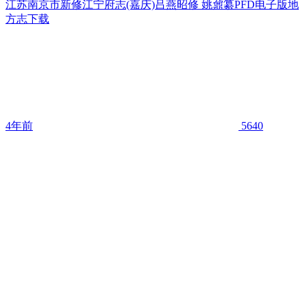
江苏南京市新修江宁府志(嘉庆)吕燕昭修 姚鼐纂PFD电子版地
方志下载
4年前
5640