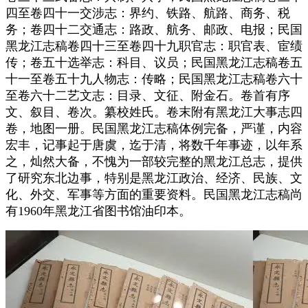
四至卷四十一交涉志：界约、铁路、航路、商务、税
务；卷四十二交通志：路政、航务、邮政、电报；民国
黑龙江志稿卷四十三至卷四十九职官志：职官表、宦绩
传；卷五十选举志：科目、议员；民国黑龙江志稿卷五
十一至卷五十九人物志：传略；民国黑龙江志稿卷六十
至卷六十二艺文志：目录、文征、附金石。卷首有序
文、叙目、卷次。纂校姓氏。卷末附有黑龙江大事志四
卷，地图一册。民国黑龙江志稿体例完备，严谨，内容
宏丰，记事起于唐虞，迄于清，将数千年事迹，以年系
之，灿然大备，不愧为一部较完整的黑龙江总志，提供
了研究东北边事，特别是黑龙江政治、经济、民族、文
化、外交、军事等方面的重要资料。民国黑龙江志稿尚
有1960年黑龙江省图书馆油印本。