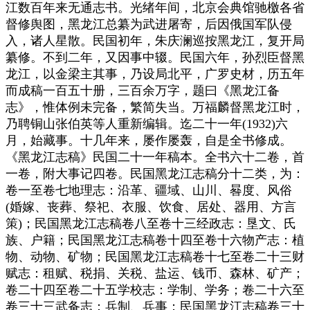
江数百年来无通志书。光绪年间，北京会典馆驰檄各省
督修舆图，黑龙江总纂为武进屠寄，后因俄国军队侵
入，诸人星散。民国初年，朱庆澜巡按黑龙江，复开局
纂修。不到二年，又因事中辍。民国六年，孙烈臣督黑
龙江，以金梁主其事，乃设局北平，广罗史材，历五年
而成稿一百五十册，三百余万字，题曰《黑龙江备
志》，惟体例未完备，繁简失当。万福麟督黑龙江时，
乃聘铜山张伯英等人重新编辑。迄二十一年(1932)六
月，始藏事。十几年来，屡作屡轰，自是全书修成。
《黑龙江志稿》民国二十一年稿本。全书六十二卷，首
一卷，附大事记四卷。民国黑龙江志稿分十二类，为：
卷一至卷七地理志：沿革、疆域、山川、晷度、风俗
(婚嫁、丧葬、祭祀、衣服、饮食、居处、器用、方言
策)；民国黑龙江志稿卷八至卷十三经政志：垦文、氏
族、户籍；民国黑龙江志稿卷十四至卷十六物产志：植
物、动物、矿物；民国黑龙江志稿卷十七至卷二十三财
赋志：租赋、税捐、关税、盐运、钱币、森林、矿产；
卷二十四至卷二十五学校志：学制、学务；卷二十六至
卷三十三武备志：兵制、兵事；民国黑龙江志稿卷三十