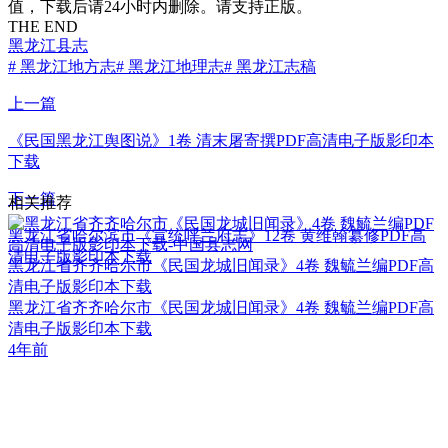
值，下载后请24小时内删除。请支持正版。
THE END
黑龙江县志
# 黑龙江地方志
# 黑龙江地理志
# 黑龙江志稿
上一篇
《民国黑龙江舆图说》1卷 清末屠寄撰PDF高清电子版影印本
下载
下一篇
相关推荐
黑龙江省哈尔滨市《宣统呼兰府志》12卷 黄维翰纂修PDF高
清电子版影印本下载
黑龙江省齐齐哈尔市《民国龙城旧闻录》4卷 魏毓兰编PDF高
清电子版影印本下载
黑龙江省齐齐哈尔市《民国龙城旧闻录》4卷 魏毓兰编PDF高
清电子版影印本下载
4年前