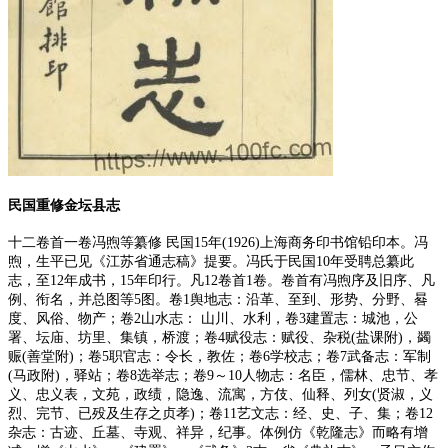
民国重修金坛县志
十二卷首一卷冯煦等纂修 民国15年(1926)上海商务印书馆铅印本。冯
煦，生平已见《江苏省通志稿》提要。冯氏于民国10年受聘总纂此
志，至12年成书，15年印行。凡12卷首1卷。卷首有冯煦序及旧序、凡
例、衔名，并总图等5图。卷1舆地志：沿革、至到、形势、分野、晷
度、风俗、物产；卷2山水志： 山川、水利，卷3建置志：城池，公
署、坛庙、坊里、集镇，桥渡；卷4赋役志：赋役、杂税(盐课附)，蠲
赈(善堂附)；卷5职官志：令长，教佐；卷6学校志；卷7武备志：军制
(马政附)，驿站；卷8选举志；卷9～10人物志：名臣，儒林、忠节、孝
义、忠义表，文苑，政绩，隐逸、流寓，方伎、仙释、列女(贤淑，义
烈、完节、已殁及生存之贞孝)；卷11艺文志：经、史、子、集；卷12
杂志：古迹、丘墓、寺观、祥异，纪事。体例仿《乾隆志》而略有增