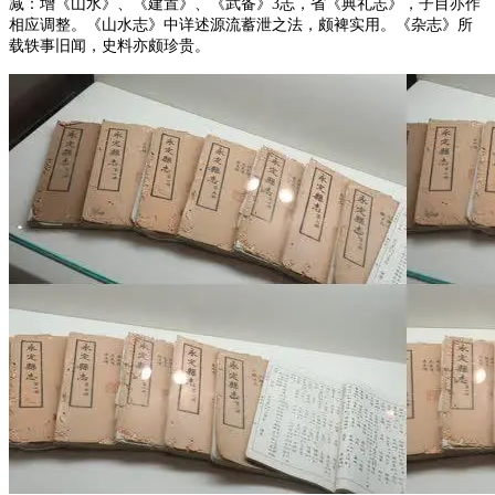
减：增《山水》、《建置》、《武备》3志，省《典礼志》，子目亦作
相应调整。《山水志》中详述源流蓄泄之法，颇裨实用。《杂志》所
载轶事旧闻，史料亦颇珍贵。