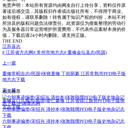
免责声明：本站所有资源均由网友自行上传分享，资料仅作原
著读后感交流，其版权归作者或出版社所有，不得用于商业。
如有侵权，请联系删除！转售属于知识产权的纠纷，本站不对
所涉及的版权问题负法律责任。此资源仅为搜集整理的劳动行
为及服务器日常运营维护所需费用，不代表作品素材本身的价
值，下载后请24小时内删除。请支持正版。
THE END
江苏县志
# 江苏省方志网
# 常州市地方志
# 重修金坛县志(民国)
上一篇
重修常昭合志(民国)张镜寰修 丁祖荫纂 江苏常熟市PFD电子版
地方志下载
下一篇
相关推荐
重修京口八旗志(民国)爱仁纂修 江苏省镇江旗营PFD电子版地
方志下载
六朝事迹编类(宋绍兴 清抄本)张敦颐撰PFD电子版史地杂记志
下载
六朝事迹编类(宋绍兴 清抄本)张敦颐撰PFD电子版史地杂记志
下载