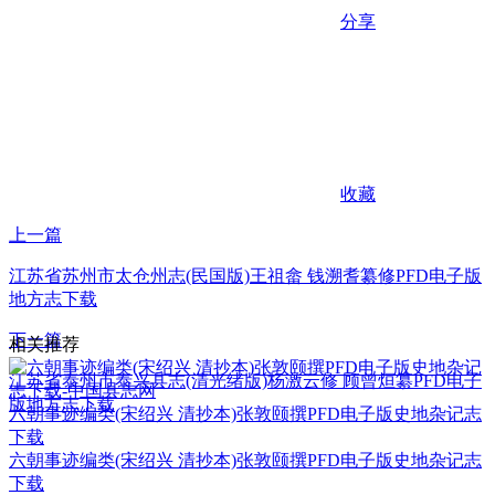
分享
收藏
上一篇
江苏省苏州市太仓州志(民国版)王祖畲 钱溯耆纂修PFD电子版
地方志下载
下一篇
相关推荐
江苏省泰州市泰兴县志(清光绪版)杨激云修 顾曾烜纂PFD电子
版地方志下载
六朝事迹编类(宋绍兴 清抄本)张敦颐撰PFD电子版史地杂记志
下载
六朝事迹编类(宋绍兴 清抄本)张敦颐撰PFD电子版史地杂记志
下载