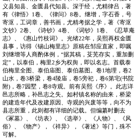
义县知县、金匮县代知县。深于经，尤精律吕，著
有《律悟》1卷、《律问》8卷。继增，字石香，号
寄沤，工词章，善书画，尤精考据之学，著《寄沤
文钞》2卷、《诗钞》4卷、《词钞》1卷、《忍草庵
志》、《惠山竹枝词》。光绪22年，吴熙再权金匮
县事，访得《锡山梅里志》原稿在邹应直家，即嘱
刘继增等人商酌体例，“据其稿，芟芜存实，重加删
定”，以泰伯，梅里2乡为权舆，即以名志。首载泰
伯梅里全图、泰伯庙图、泰伯墓图。卷1地理，卷2
山水，卷3桥梁，卷4陵庙，卷5旁祀，卷6第宅(书院
附)，卷7园墅，卷8寺观。前有吴熙《序》。此志详
邑志所略，补邑志之失。如村镇名称的由来，桥梁
的建造年代及改建原因、寺观的兴废等等，向不为
县志所重，此则都有详细的记载。但编纂时删去
《冢墓》、《坊表》、《选举》、《人物》、《风
俗》、《物产》，《祥异》，《著述》等门，殊不
可解。