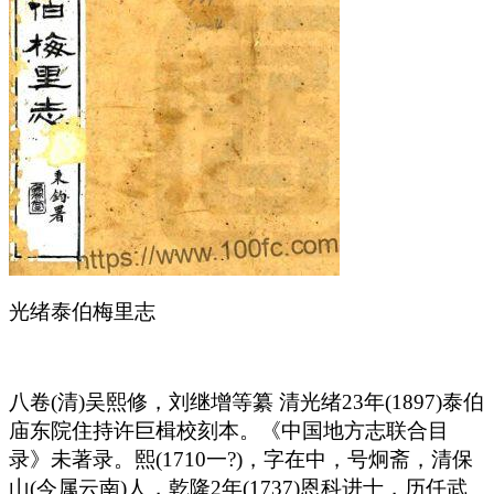
光绪泰伯梅里志
八卷(清)吴熙修，刘继增等纂 清光绪23年(1897)泰伯
庙东院住持许巨楫校刻本。《中国地方志联合目
录》未著录。熙(1710一?)，字在中，号炯斋，清保
山(今属云南)人，乾隆2年(1737)恩科进士，历任武