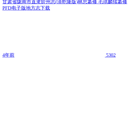
甘肃省陇南市直隶阶州志(清乾隆版)林忠纂修 毛琪麟续纂修
PFD电子版地方志下载
4年前
5302