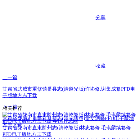
分享
收藏
上一篇
甘肃省武威市重修镇番县志(清道光版)许协修,谢集成纂PFD电
子版地方志下载
下一篇
相关推荐
甘肃省陇南市重纂礼县新志(清光绪版)雷文渊修PFD电子版地
方志下载
甘肃省陇南市直隶阶州志(清乾隆版)林忠纂修 毛琪麟续纂修
PFD电子版地方志下载