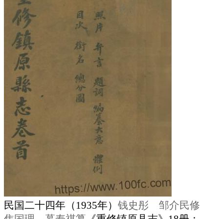
民国二十四年（1935年）
钱史彤 邹介民修
焦国理 慕寿祺纂
《重修镇原县志》18册；