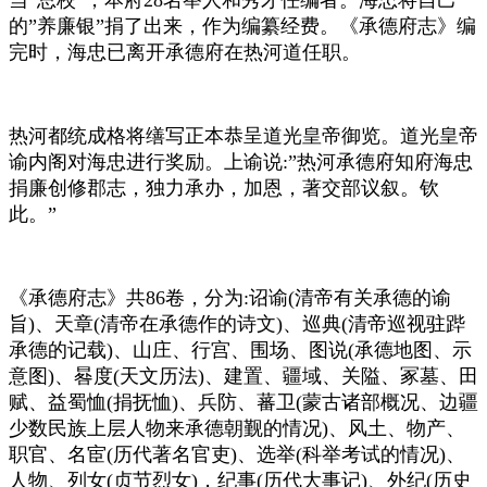
的”养廉银”捐了出来，作为编纂经费。《承德府志》编
完时，海忠已离开承德府在热河道任职。
热河都统成格将缮写正本恭呈道光皇帝御览。道光皇帝
谕内阁对海忠进行奖励。上谕说:”热河承德府知府海忠
捐廉创修郡志，独力承办，加恩，著交部议叙。钦
此。”
《承德府志》共86卷，分为:诏谕(清帝有关承德的谕
旨)、天章(清帝在承德作的诗文)、巡典(清帝巡视驻跸
承德的记载)、山庄、行宫、围场、图说(承德地图、示
意图)、晷度(天文历法)、建置、疆域、关隘、冢墓、田
赋、益蜀恤(捐抚恤)、兵防、蕃卫(蒙古诸部概况、边疆
少数民族上层人物来承德朝觐的情况)、风土、物产、
职官、名宦(历代著名官吏)、选举(科举考试的情况)、
人物、列女(贞节烈女)，纪事(历代大事记)、外纪(历史