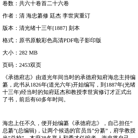
卷数：共六十卷首二十六卷
作者：清 海忠纂修 廷杰 李世寅重订
版本：清光绪十三年[1887] 刻本
格式：原书原貌彩色高清PDF电子影印版
大小：282 MB
页码：2453双页
《承德府志》由道光年间当时的承德府知府海忠主持编
纂，此书从1826年(道光六年)开始编写，到1887年(光绪
十三年)经当时的知府廷杰和教授李世寅修订才正式出
了书，前后有60多年时间。
海忠上任不久，便开始编纂《承德府志》，自己担任”
总纂”(总编辑)，让两个候选的官员当”分纂”，府学教授
当”总校”，本府28名举人和秀才任编者。海忠将自己