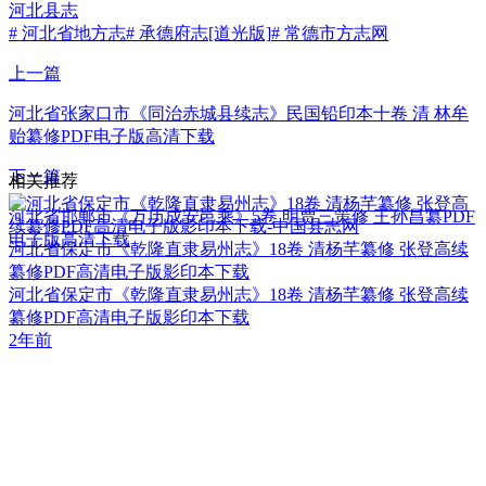
河北县志
# 河北省地方志
# 承德府志[道光版]
# 常德市方志网
上一篇
河北省张家口市《同治赤城县续志》民国铅印本十卷 清 林牟
贻纂修PDF电子版高清下载
下一篇
相关推荐
河北省邯郸市《万历成安邑乘》5卷 明贾三策修 王孙昌纂PDF
电子版高清下载
河北省保定市《乾隆直隶易州志》18卷 清杨芊纂修 张登高续
纂修PDF高清电子版影印本下载
河北省保定市《乾隆直隶易州志》18卷 清杨芊纂修 张登高续
纂修PDF高清电子版影印本下载
2年前