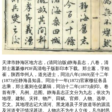
天津市静海区地方志，(清同治版)静海县志，八卷，清
郑士蕙纂修PDF高清电子版影印本下载。郑士蕙，字柏
崔，陕西华州人，道光进士，同治八年(1869)至十二年
(1873)任静海县知县。同治十一年(1872)官家檄征各县
志乘，郑士蕙则仓促纂辑，同治十二年(1873)刻印。卷
首有序、凡例、总图。静海县志正文分为九志，依次为
地理、建制、灾祥、物产、田赋、官师、人物、选举、
艺文。其地理志记大清河、黑龙港及子牙故道等的源流
及河道变迁情况甚详。人物志不为生人立传，凡当时邑