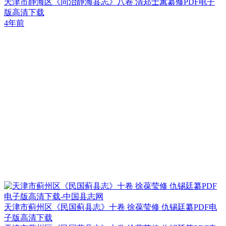
天津市静海区《同治静海县志》八卷 清郑士蕙纂修PDF电子
版高清下载
4年前
天津市蓟州区《民国蓟县志》十卷 徐葆莹修 仇锡廷纂PDF电
子版高清下载