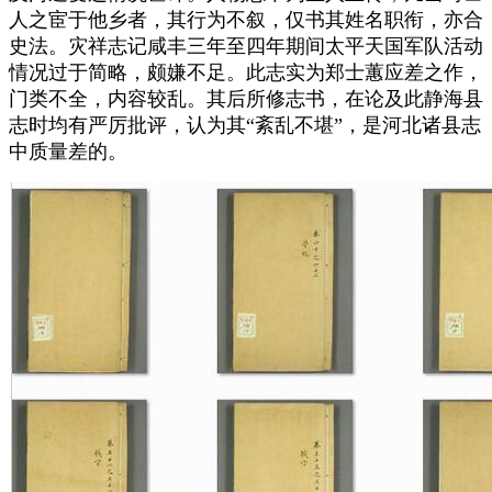
人之宦于他乡者，其行为不叙，仅书其姓名职衔，亦合
史法。灾祥志记咸丰三年至四年期间太平天国军队活动
情况过于简略，颇嫌不足。此志实为郑士蕙应差之作，
门类不全，内容较乱。其后所修志书，在论及此静海县
志时均有严厉批评，认为其“紊乱不堪”，是河北诸县志
中质量差的。