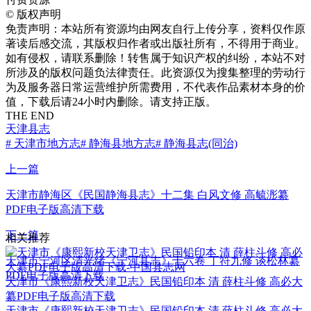
©
版权声明
免责声明：本站所有资源均由网友自行上传分享，资料仅作原
著读后感交流，其版权归作者或出版社所有，不得用于商业。
如有侵权，请联系删除！转售属于知识产权的纠纷，本站不对
所涉及的版权问题负法律责任。此资源仅为搜集整理的劳动行
为及服务器日常运营维护所需费用，不代表作品素材本身的价
值，下载后请24小时内删除。请支持正版。
THE END
天津县志
# 天津市地方志
# 静海县地方志
# 静海县志(同治)
上一篇
天津市静海区《民国静海县志》十二集 白风文修 高毓浵纂
PDF电子版高清下载
下一篇
相关推荐
天津市宁河区清光绪《宁河县志》十六卷 丁符九修 谈松林纂
PDF电子版高清下载
天津市《康熙新校天津卫志》民国铅印本 清 薛柱斗修 高必大
纂PDF电子版高清下载
天津市《康熙新校天津卫志》民国铅印本 清 薛柱斗修 高必大