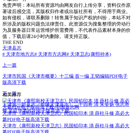
免责声明：本站所有资源均由网友自行上传分享，资料仅作原
著读后感交流，其版权归作者或出版社所有，不得用于商业。
如有侵权，请联系删除！转售属于知识产权的纠纷，本站不对
所涉及的版权问题负法律责任。此资源仅为搜集整理的劳动行
为及服务器日常运营维护所需费用，不代表作品素材本身的价
值，下载后请24小时内删除。请支持正版。
THE END
天津县志
# 天津市地方志
# 天津市方志网
# 天津卫志(康熙抄本)
上一篇
天津市民国《天津市概要》十三编 首一编 王韬编辑PDF电子
版高清下载
下一篇
相关推荐
天津第一部县志《乾隆天津县志》二十四卷 清 朱奎扬 张志奇
修 吴廷华纂PDF电子版高清下载
天津市《康熙新校天津卫志》民国铅印本 清 薛柱斗修 高必大
纂PDF电子版高清下载
天津市《康熙新校天津卫志》民国铅印本 清 薛柱斗修 高必大
纂PDF电子版高清下载