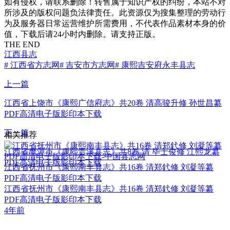
如有侵权，请联系删除！转售属于知识产权的纠纷，本站不对
所涉及的版权问题负法律责任。此资源仅为搜集整理的劳动行
为及服务器日常运营维护所需费用，不代表作品素材本身的价
值，下载后请24小时内删除。请支持正版。
THE END
江西县志
# 江西省方志网
# 吉安市方志网
# 康熙吉安府永丰县志
上一篇
江西省上饶市《康熙广信府志》共20卷 清高骏升修 孙世昌纂
PDF高清电子版影印本下载
下一篇
相关推荐
江西省鹰潭市《康熙贵溪县志》共8卷 清 毕士俊修 江熙龙纂
PDF高清电子版影印本下载
江西省抚州市《康熙南丰县志》共16卷 清郑釴修 刘凝等纂
PDF高清电子版影印本下载
江西省抚州市《康熙南丰县志》共16卷 清郑釴修 刘凝等纂
PDF高清电子版影印本下载
4年前