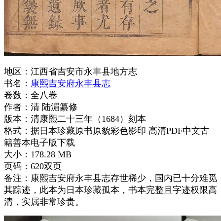
地区：江西省吉安市永丰县地方志
书名：
康熙吉安府永丰县志
卷数：全八卷
作者：清 陆湄纂修
版本：清康熙二十三年（1684）刻本
格式：据日本珍藏原书原貌彩色影印 高清PDF中文古
籍善本电子版下载
大小：178.28 MB
页码：620双页
备注：康熙吉安府永丰县志存世稀少，国内已十分难觅
其踪迹，此本为日本珍藏孤本，书本完整且字迹权限高
清，实属非常珍贵。