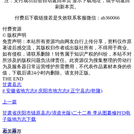
注：支付成功后会自动返回本页 显示下载地址，或手动返回
刷新本页。
付费后下载链接若是失效联系客服微信：ab360066
付费资源
©
版权声明
免责声明：本站所有资源均由网友自行上传分享，资料仅作原
著读后感交流，其版权归作者或出版社所有，不得用于商业。
如有侵权，请联系删除！转售属于知识产权的纠纷，本站不对
所涉及的版权问题负法律责任。此资源仅为搜集整理的劳动行
为及服务器日常运营维护所需费用，不代表作品素材本身的价
值，下载后请24小时内删除。请支持正版。
THE END
甘肃县志
# 安徽省地方志
# 庆阳市地方志
# 正宁县志(乾隆)
上一篇
甘肃省庆阳市镇原县志(清道光版)二十二卷 李从图纂修PFD电
子版地方志下载
下一篇
相关推荐