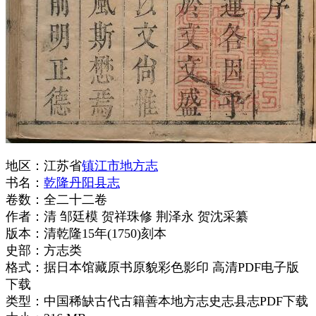
地区：江苏省
镇江市地方志
书名：
乾隆丹阳县志
卷数：全二十二卷
作者：清 邹廷模 贺祥珠修 荆泽永 贺沈采纂
版本：清乾隆15年(1750)刻本
史部：方志类
格式：据日本馆藏原书原貌彩色影印 高清PDF电子版
下载
类型：中国稀缺古代古籍善本地方志史志县志PDF下载