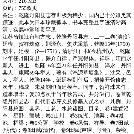
大小：216 MB
页码：755双页
备注：乾隆丹阳县志存世极为稀少，国内已十分难觅其
踪迹，此本为日本珍藏孤本，书本完整且字迹清晰高
清，实属非常珍贵罕见。
江苏省镇江市地方志，乾隆丹阳县志，二十二卷(清)邹
廷模、贺祥珠修，荆泽永、贺沈采纂，乾隆15年(1750)
刻本。廷模，(?—1751)，清浙江仁和(今杭州)人，乾隆
14年任丹阳知县，廉介自律，严宽得体。祥珠，江西永
新人，进士，乾隆16年至21年任丹阳知县。泽永，丹阳
县人，康熙59年举人，著有《鸿泥草塘集》。沈采，邑
人，举人。乾隆14年，邹廷模到任后，捐俸开馆修志，
次年，稿成，未及刻印而廷模卒。同年，贺祥珠来任，
踵事增华，复加点次于当年秋告成。共分54门。卷首乾
隆丹阳县志，前代旧志序文及修纂人员名录、凡例、丹
阳县总图、县界、山总、水总诸图、目录、卷1建置沿
革、星野、疆域；卷2山川；卷3练湖、漕渠；卷4城
池、桥梁；卷5公署、学校；卷6风俗、祥异、卷7田赋
(明代)；卷8田赋(清代)、卷9田赋(芦课、学租)、杂税、