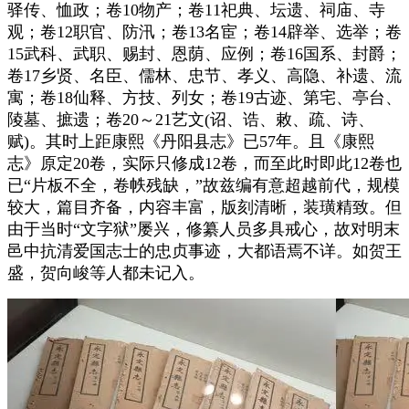
驿传、恤政；卷10物产；卷11祀典、坛遗、祠庙、寺
观；卷12职官、防汛；卷13名宦；卷14辟举、选举；卷
15武科、武职、赐封、恩荫、应例；卷16国系、封爵；
卷17乡贤、名臣、儒林、忠节、孝义、高隐、补遗、流
寓；卷18仙释、方技、列女；卷19古迹、第宅、亭台、
陵墓、摭遗；卷20～21艺文(诏、诰、敕、疏、诗、
赋)。其时上距康熙《丹阳县志》已57年。且《康熙
志》原定20卷，实际只修成12卷，而至此时即此12卷也
已“片板不全，卷帙残缺，”故兹编有意超越前代，规模
较大，篇目齐备，内容丰富，版刻清晰，装璜精致。但
由于当时“文字狱”屡兴，修纂人员多具戒心，故对明末
邑中抗清爱国志士的忠贞事迹，大都语焉不详。如贺王
盛，贺向峻等人都未记入。