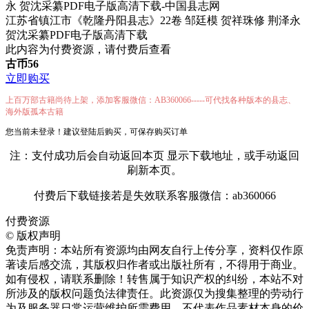
江苏省镇江市《乾隆丹阳县志》22卷 邹廷模 贺祥珠修 荆泽永
贺沈采纂PDF电子版高清下载
此内容为付费资源，请付费后查看
古币
56
立即购买
上百万部古籍尚待上架，添加客服微信：AB360066-----可代找各种版本的县志、
海外版孤本古籍
您当前未登录！建议登陆后购买，可保存购买订单
注：支付成功后会自动返回本页 显示下载地址，或手动返回
刷新本页。
付费后下载链接若是失效联系客服微信：ab360066
付费资源
©
版权声明
免责声明：本站所有资源均由网友自行上传分享，资料仅作原
著读后感交流，其版权归作者或出版社所有，不得用于商业。
如有侵权，请联系删除！转售属于知识产权的纠纷，本站不对
所涉及的版权问题负法律责任。此资源仅为搜集整理的劳动行
为及服务器日常运营维护所需费用，不代表作品素材本身的价