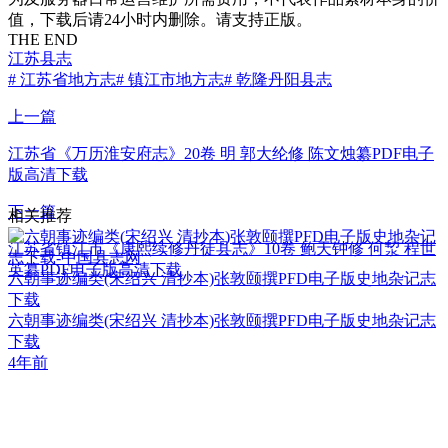
值，下载后请24小时内删除。请支持正版。
THE END
江苏县志
# 江苏省地方志
# 镇江市地方志
# 乾隆丹阳县志
上一篇
江苏省《万历淮安府志》20卷 明 郭大纶修 陈文烛纂PDF电子
版高清下载
下一篇
相关推荐
江苏省镇江市《康熙续修丹徒县志》10卷 鲍天钟修 何洯 程世
英纂PDF电子版高清下载
六朝事迹编类(宋绍兴 清抄本)张敦颐撰PFD电子版史地杂记志
下载
六朝事迹编类(宋绍兴 清抄本)张敦颐撰PFD电子版史地杂记志
下载
4年前