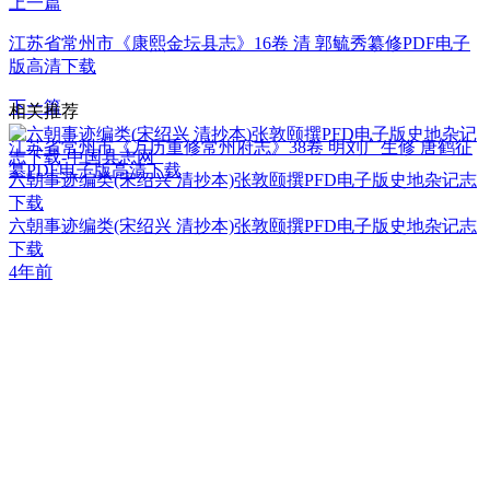
上一篇
江苏省常州市《康熙金坛县志》16卷 清 郭毓秀纂修PDF电子
版高清下载
下一篇
相关推荐
江苏省常州市《万历重修常州府志》38卷 明刘广生修 唐鹤征
纂PDF电子版高清下载
六朝事迹编类(宋绍兴 清抄本)张敦颐撰PFD电子版史地杂记志
下载
六朝事迹编类(宋绍兴 清抄本)张敦颐撰PFD电子版史地杂记志
下载
4年前