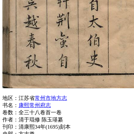
地区：江苏省
常州市地方志
书名：
康熙常州府志
卷数：全三十八卷首一卷
作者：清于琨修 陈玉璂纂
刊印：清康熙34年(1695)刻本
史部：方志类