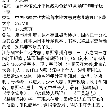
格式：据日本馆藏原书原貌彩色影印 高清PDF电子版
下载
类型：中国稀缺古代古籍善本地方志史志县志PDF下载
大小：592MB
页码：1732双页
备注：康熙常州府志原本存世极为稀少，国内已十分难
觅其踪迹，此本为日本珍藏孤本，书本完整且字迹清晰
高清，实属非常珍贵罕见。
江苏省常州市地方志，康熙常州府志，三十八卷首一卷
(清)于琨修，陈玉璂纂 清康熙34年(1695)刻本；清光绪
12年(1886)活字本。琨，字景刘，清顺天府大兴(北京市
大兴县)人，曾任山内秘书院中书舍人、湖州府同知、
福建盐运司运同，康熙29年升常州知府。玉璂，字赓
明，号椒峰，武进人，少怀大志，刻苦攻读，以才学知
名。康熙6年进士，官至中书舍人。著有《椒峰集》、
《学文堂集》、《续毗陵人品记》、《三吴总志》、
《耕烟词钞》等。于琨来任后，因感“郡志自万历43年
刊修后，俱以阙略”，遂捐俸设局，聘陈玉璂为主纂，