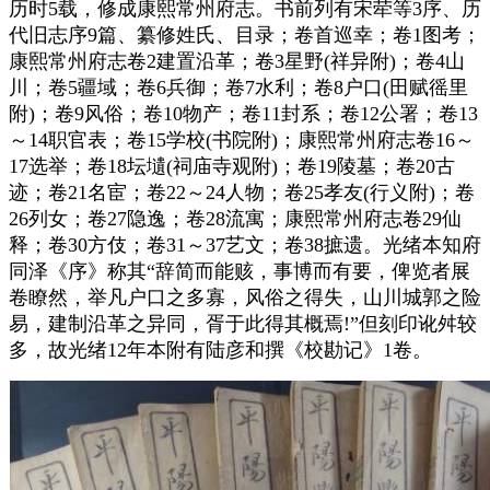
历时5载，修成康熙常州府志。书前列有宋荦等3序、历
代旧志序9篇、纂修姓氏、目录；卷首巡幸；卷1图考；
康熙常州府志卷2建置沿革；卷3星野(祥异附)；卷4山
川；卷5疆域；卷6兵御；卷7水利；卷8户口(田赋徭里
附)；卷9风俗；卷10物产；卷11封系；卷12公署；卷13
～14职官表；卷15学校(书院附)；康熙常州府志卷16～
17选举；卷18坛壝(祠庙寺观附)；卷19陵墓；卷20古
迹；卷21名宦；卷22～24人物；卷25孝友(行义附)；卷
26列女；卷27隐逸；卷28流寓；康熙常州府志卷29仙
释；卷30方伎；卷31～37艺文；卷38摭遗。光绪本知府
同泽《序》称其“辞简而能赅，事博而有要，俾览者展
卷瞭然，举凡户口之多寡，风俗之得失，山川城郭之险
易，建制沿革之异同，胥于此得其概焉!”但刻印讹舛较
多，故光绪12年本附有陆彦和撰《校勘记》1卷。