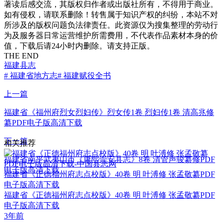
著读后感交流，其版权归作者或出版社所有，不得用于商业。
如有侵权，请联系删除！转售属于知识产权的纠纷，本站不对
所涉及的版权问题负法律责任。此资源仅为搜集整理的劳动行
为及服务器日常运营维护所需费用，不代表作品素材本身的价
值，下载后请24小时内删除。请支持正版。
THE END
福建县志
# 福建省地方志
# 福建赋役全书
上一篇
福建省《福州府烈女烈妇传》烈女传1卷 烈妇传1卷 清高兆修
纂PDF电子版高清下载
下一篇
相关推荐
福建省南平武夷山市《康熙崇安县志》8卷 清管声骏纂修PDF
电子版高清下载
福建省《正德福州府志点校版》40卷 明 叶溥修 张孟敬纂PDF
电子版高清下载
福建省《正德福州府志点校版》40卷 明 叶溥修 张孟敬纂PDF
电子版高清下载
3年前