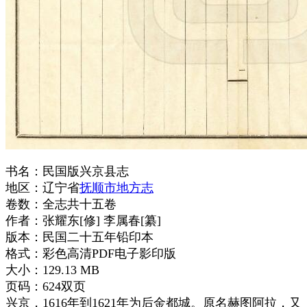
书名：民国版兴京县志
地区：辽宁省
抚顺市地方志
卷数：全志共十五卷
作者：张耀东[修] 李属春[纂]
版本：民国二十五年铅印本
格式：彩色高清PDF电子影印版
大小：129.13 MB
页码：624双页
兴京，1616年到1621年为后金都城。原名赫图阿拉，又