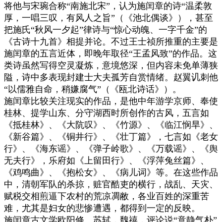
将他与宋琬合称“南施北宋”，认为施闰章的诗“温柔敦
厚，一唱三叹，有风人之旨”（《池北偶谈》），甚至
把施氏“秋风一夕起”律诗与“惊心动魄、一字千金”的
《古诗十九首》相提并论。不过王士祯所推重的主要是
施闰章的五言近体，即晚年取径“王孟风致”的作品。这
类诗虽然写得空灵凝炼，意境悠深，但内容未免单薄狭
隘，诗中多表现封建士大夫孤芳自赏情绪。赵翼讥刺他
“以儒雅自命，稍嫌腐气”（《瓯北诗话》）。
施闰章比较关注现实的作品，是他中年游学京师、奉使
桂林、提学山东、分守湖西时所创作的古风，五言如
《抵桂林》、《大阬叹》、《竹源》、《临江悯旱》、
《新谷篇》、《铜井行》、《壮丁篇》，七言如《老女
行》、《海东谣》、《弹子岭歌》、《万载谣》、《舆
无夫行》，乐府如《上留田行》、《浮萍兔丝篇》、
《鸡鸣曲》、《抱松女》、《病儿词》等。在这些作品
中，清朝军队的杀掠，赃官酷吏的横行，战乱、天灾、
赋税交相煎逼下农村的荒凉凋敝，各业百姓的深重苦
难，尤其是妇女的悲惨遭遇，都得到一定的反映。
施闰章古文学欧阳修、苏轼，魏禧，评论说“意静气朴”