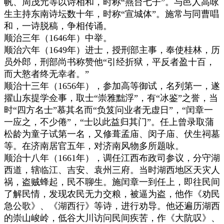
帆、周茂元等以诗相和，时称“燕台七子”。与邑人高咏
生主持东南诗坛数十年，时称“宣城体”。施常与同曹唱
和，一诗脱稿，争相传诵。
顺治三年（1646年）中举。
顺治六年（1649年）进士，授刑部主事，奉使桂林，历
员外郎，刑部尚书称赞他“引经折狱，平反者盈十百，
而大憝者终无幸者。”
顺治十三年（1656年），参加高等御试，名列第一，遂
擢山东提学佥事，取士“崇雅黜浮”，有“冰鉴”之誉，当
时“四方名士”慕其名而“负笈问业者无虚日”，“闰章一
一应之，不少倦”，“士以此益归其门”。任上曾录取蒲
松龄为童子试第一名，又修葺孟庙、闵子庙、伏生祠墓
等。在济南居官五年，对济南风物多所题咏。
顺治十八年（1661年），调任江西布政司参议，分守湖
西道，辖临江、吉安、袁州三府。当时湖西地区天灾人
祸，盗贼蜂起，民不聊生。施闰章一到任上，即往民间
了解民情，发现农民无力交粮，被逼为盗，他作《劝民
急公歌》、《湖西行》等诗，进行劝导。他还遍历湖西
的崇山峻岭，低谷大川访问民间疾苦，作《大阬叹》、