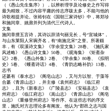
（《愚山先生集序》），以辨析理学及论修史之作写得
最为精致，不过内容平庸的传志序跋太多，不能与他的
诗歌相提并论。张裕钊在《国朝三家诗钞》中，将郑珍
和施闰章、姚鼐并列为清代三代诗人。
文集
施闰章擅五言诗，其诗以辞清句丽见长，号“宣城体”，
与山东莱阳人宋琬齐名，有“南施北宋”之誉。所著颇
丰，有《双溪诗文集》《学余堂文集》28卷、《施氏家
风述略》《愚山诗文集》50卷、《观海集》《矩斋杂
记》2卷、《愚山外集》2卷、《学余集》80卷、《拟明
史》5卷、《蠖斋诗话》4卷、《青韵志略补韵》13卷。
志书
还纂有《泰水志》《阁皂山志》，又与方以智、于藻等
合纂《青原山志》，并主修《袁州府志》《临江府
志》，且为《新泰志》《广陵县志》《安福县志》《袁
州府志》《临江府志》《嵩山志》《青原山志》《阁皂
山志》《重修登州府志》等作序。在这些志书的序文
里，施氏对方志理论多有阐发。他认为“郡邑之志与国