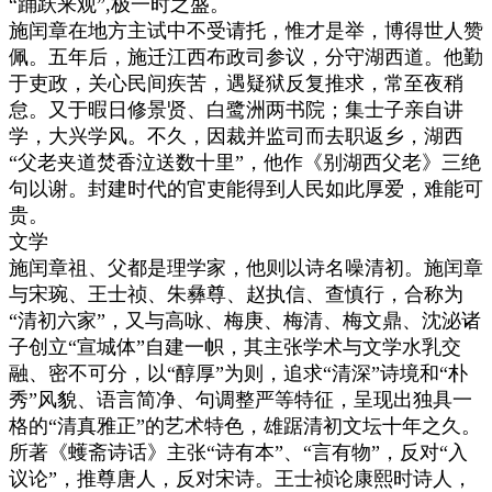
“踊跃来观”,极一时之盛。
施闰章在地方主试中不受请托，惟才是举，博得世人赞
佩。五年后，施迁江西布政司参议，分守湖西道。他勤
于吏政，关心民间疾苦，遇疑狱反复推求，常至夜稍
怠。又于暇日修景贤、白鹭洲两书院；集士子亲自讲
学，大兴学风。不久，因裁并监司而去职返乡，湖西
“父老夹道焚香泣送数十里”，他作《别湖西父老》三绝
句以谢。封建时代的官吏能得到人民如此厚爱，难能可
贵。
文学
施闰章祖、父都是理学家，他则以诗名噪清初。施闰章
与宋琬、王士祯、朱彝尊、赵执信、查慎行，合称为
“清初六家”，又与高咏、梅庚、梅清、梅文鼎、沈泌诸
子创立“宣城体”自建一帜，其主张学术与文学水乳交
融、密不可分，以“醇厚”为则，追求“清深”诗境和“朴
秀”风貌、语言简净、句调整严等特征，呈现出独具一
格的“清真雅正”的艺术特色，雄踞清初文坛十年之久。
所著《蠖斋诗话》主张“诗有本”、“言有物”，反对“入
议论”，推尊唐人，反对宋诗。王士祯论康熙时诗人，