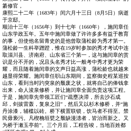
纂修官，
康熙二十二年（1683年）闰六月十三日（8月5日）病逝
于京邸。
顺治十三年（1656年）到十七年（1660年），施闰章任
山东学政五年。五年中施闰章做了许许多多有益于教育
的事，但使他名留青史的是他曾取蒲松龄为秀才第一。
蒲松龄一生科举蹭蹬，惟在19岁时参加的秀才考试中连
取淄川县、济南府、山东省三个第一，这与施闰章的赏
识是分不开的，况且头名秀才比一般考中秀才更为荣
耀，而且随着施闰章的文声日益高涨，蒲松龄也就越来
越显得荣耀。施闰章任职山东期间，监察御史程某巡按
山东，看到当时趵突泉的颓废之状，就将自己的俸钱拿
出来，命人浚泉修桥，并让施闰章全面负责这项工程。
于是，施闰章先带领工匠们“疏壅决滞，所去沙石成
邱，剑拔雷轰，复泉之旧”，然后又以杉木修桥，并“施
丹涂漆，辅槛以砖。桥下横置联锁，饮马者不得至。禁
民毋亵污。凡楔桷垣甓之颓缺漫漶者，皆治而新之。又
为桥于潄玉亭前”。三个月后，工程告竣，当地百姓都