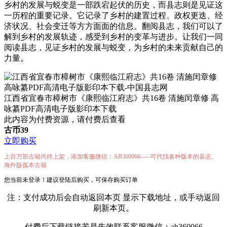
乡村的发展与蜕变是一部跌宕起伏的历史，而县志则是见证这
一历程的重要记录。它记录了乡村的建置过程、政权更迭、经
济状况、社会变迁等方方面面的信息。翻阅县志，我们可以了
解到乡村的发展轨迹，感受到乡村的变革与进步。让我们一同
阅读县志，见证乡村的发展与蜕变，为乡村的未来贡献自己的
力量。
江西省宜春市樟树市《康熙临江府志》共16卷 清施闰章修 高
咏纂PDF高清电子版影印本下载
此内容为付费资源，请付费后查看
古币
39
立即购买
上百万部古籍尚待上架，添加客服微信：AB360066-----可代找各种版本的县志、
海外版孤本古籍
您当前未登录！建议登陆后购买，可保存购买订单
注：支付成功后会自动返回本页 显示下载地址，或手动返回
刷新本页。
付费后下载链接若是失效联系客服微信：ab360066