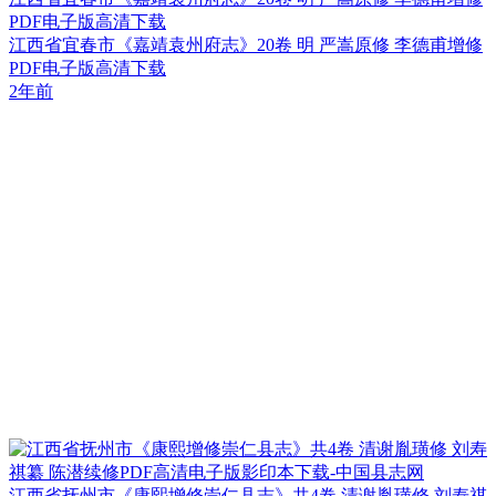
PDF电子版高清下载
江西省宜春市《嘉靖袁州府志》20卷 明 严嵩原修 李德甫增修
PDF电子版高清下载
2年前
江西省抚州市《康熙增修崇仁县志》共4卷 清谢胤璜修 刘寿祺