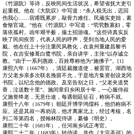
《竹源阬》等诗，反映民间生活状况，希望省抚大吏引
起重视。他在《大阬叹》中写道：“杀人税无出，迟回
伤我心……宿甫既累岁，敲骨力难任。民顽实吏拙，素
食惭官箴。”他在《竹源阬》中写道：“茕茕数寡妇，零
落依孤村。凶年艰半薮，撮土招游魂。”这些诗真实反
映了民间疾苦，代表人民的呼声，受到当地人民的爱
戴。他在任上十分注重民风教化，在袁州重建昌黎书
院，在吉安修葺白鹭书院，亲自讲学，主张“以存诚立
教。”由于一系列惠政，百姓尊称他为“施佛子”。[1]
康熙六年（1667年），清廷裁撤道使，被罢官。湖西地
方父老乡亲多次联名挽留不允，于是地方集资创设龙冈
书院，以纪念他的德政。及至告别之日，“父老夹道焚
香，泣送数十里”。施闰章归乡闲居十年，一心服侍叔
父施誉终老，无意仕途，每遇朝廷征召，称病不就。
康熙十八年（1679年）朝廷开博学鸿儒科，他仍称病不
应。还是其叔一再劝说，他才离家北上，经过考核，名
列二等第四名，授翰林院侍讲，纂修《明史》。
康熙二十年（1681年），任河南乡试正考官。
康熙二十二年（1683年）转侍读，并作《太宗圣训》的