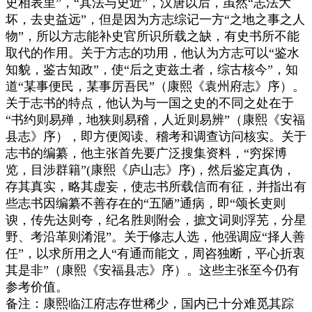
史相表里”，“其法与史近”，汉唐以后，虽然“志法大
坏，去史益远”，但是因为方志综记一方“之地之事之人
物”，所以方志能补史官所识所载之缺，有史书所不能
取代的作用。关于方志的功用，他认为方志可以“鉴水
知貌，鉴古知政”，使“后之吏兹土者，综古核今”，知
道“某事便民，某事厉吾民”（康熙《袁州府志》序）。
关于志书的特点，他认为与一国之史的不同之处在于
“书约则易殚，地狭则易稽，人近则易辨”（康熙《安福
县志》序），即方便阅读、稽考和调查访问核实。关于
志书的编纂，他主张首先要广泛搜集资料，“穷探博
览，目涉群籍”(康熙《庐山志》序)，然后鉴定真伪，
存其真实，略其虚妄，使志书所载信而有征，并指出有
些志书因编纂不善存在的“五陋”通病，即“颂长吏则
谀，传先达则夸，纪名胜则附会，摭文词则浮芜，分星
野、考沿革则淆混”。关于修志人选，他强调应“择人善
任”，以求所用之人“有通而能文，周咨独断，平心折衷
其是非”（康熙《安福县志》序）。这些主张至今仍有
参考价值。
备注：康熙临江府志存世稀少，国内已十分难觅其踪