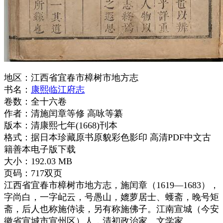
地区：江西省宜春市樟树市地方志
书名：
康熙临江府志
卷数：全十六卷
作者：清施闰章等修 高咏等纂
版本：清康熙七年(1668)刊本
格式：据日本珍藏原书原貌彩色影印 高清PDF中文古
籍善本电子版下载
大小：192.03 MB
页码：717双页
江西省宜春市樟树市地方志
，施闰章（1619—1683），
字尚白，一字屺云，号愚山，媲萝居士、蠖斋，晚号矩
斋，后人也称施侍读，另有称施佛子。江南宣城（今安
徽省宣城市宣州区）人，清初政治家、文学家。