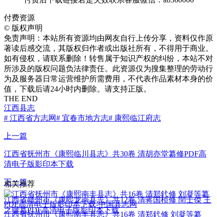
付费资源
©
版权声明
免责声明：本站所有资源均由网友自行上传分享，资料仅作原
著读后感交流，其版权归作者或出版社所有，不得用于商业。
如有侵权，请联系删除！转售属于知识产权的纠纷，本站不对
所涉及的版权问题负法律责任。此资源仅为搜集整理的劳动行
为及服务器日常运营维护所需费用，不代表作品素材本身的价
值，下载后请24小时内删除。请支持正版。
THE END
江西县志
# 江西省方志网
# 宜春市地方志
# 康熙临江府志
上一篇
江西省抚州市《康熙临川县志》共30卷 清胡亦堂纂修PDF高
清电子版影印本下载
下一篇
相关推荐
江西省赣州市《康熙龙南县志》共12卷 清蒋国桢修 閏士傑 王
之骥纂PDF高清电子版影印本下载
江西省抚州市《康熙南丰县志》共16卷 清郑釴修 刘凝等纂