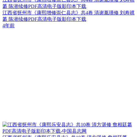
纂 陈潜续修PDF高清电子版影印本下载
江西省抚州市《康熙增修崇仁县志》共4卷 清谢胤璜修 刘寿祺
纂 陈潜续修PDF高清电子版影印本下载
4年前