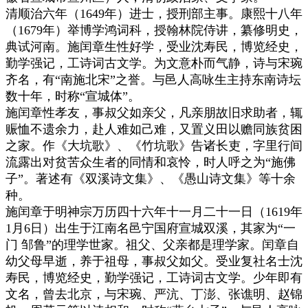
清顺治六年（1649年）进士，授刑部主事。康熙十八年
（1679年）举博学鸿词科，授翰林院侍讲，纂修明史，
典试河南。施闰章生性好学，受业沈寿民，博览经史，
勤学强记，工诗词古文学。为文意朴而气静，诗与宋琬
齐名，有“南施北宋”之誉。与邑人高咏生主持东南诗坛
数十年，时称“宣城体”。
施闰章性孝友，事叔父如亲父，凡亲朋故旧求助者，辄
赈恤不遗余力，赴人难如己难，又置义田以赡同族贫困
之家。作《大坑歌》、《竹坑歌》告诸长吏，字里行间
流露出对贫苦众生者的同情和哀怜，时人呼之为“施佛
子”。著述有《双溪诗文集》、《愚山诗文集》等十余
种。
施闰章于明神宗万历四十六年十一月二十一日（1619年
1月6日）出生于江南名邑宁国府宣城双溪，其家为“一
门 邹鲁”的理学世家。祖父、父亲都是理学家。闰章自
幼父母早逝，养于祖母，事叔父如父。受业复社名士沈
寿民，博览经史，勤学强记，工诗词古文学。少年即有
文名，曾去北京，与宋琬、严沆、丁澎、张谯明、赵锦