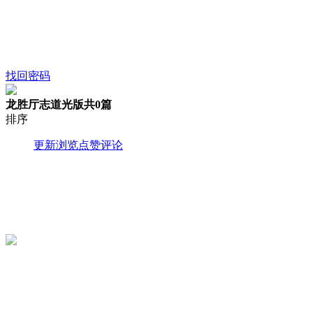
找回密码
龙胜厅志道光版
共0篇
排序
更新
浏览
点赞
评论