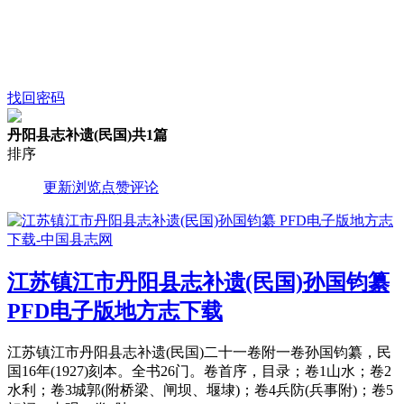
找回密码
丹阳县志补遗(民国)
共1篇
排序
更新
浏览
点赞
评论
江苏镇江市丹阳县志补遗(民国)孙国钧纂
PFD电子版地方志下载
江苏镇江市丹阳县志补遗(民国)二十一卷附一卷孙国钧纂，民
国16年(1927)刻本。全书26门。卷首序，目录；卷1山水；卷2
水利；卷3城郭(附桥梁、闸坝、堰埭)；卷4兵防(兵事附)；卷5