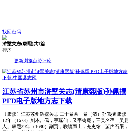
找回密码
浒墅关志(康熙)
共1篇
排序
更新
浏览
点赞
评论
江苏省苏州市浒墅关志(清康熙版)孙佩撰
PFD电子版地方志下载
〔康熙〕江苏苏州浒墅关志 二十卷首一卷（清）孙佩撰 康熙
12年（1673）刻本。佩，宇瑶仙，又字鸣庵，三吴名宿，吴县
人。康熙29年（1690）副贡，联镳而上，充史馆，蜚声石渠，