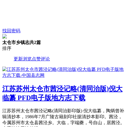
找回密码
太仓市乡镇志
共2篇
排序
更新
浏览
点赞
评论
江苏苏州太仓市茜泾记略(清同治版)倪大
临纂 PFD电子版地方志下载
江苏苏州太仓市茜泾记略(清同治影印版) 倪大临纂，陶炳曾补
辑清抄本，1986年7月广陵古籍刻印社据清抄本影印。茜泾，
今属苏州市太仓县茜泾乡。大临，字端夔，号自山，居茜泾。