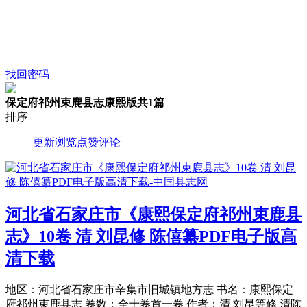
找回密码
保定府祁州束鹿县志康熙版
共1篇
排序
更新
浏览
点赞
评论
河北省石家庄市《康熙保定府祁州束鹿县
志》10卷 清 刘昆修 陈僖纂PDF电子版高
清下载
地区：河北省石家庄市辛集市旧城镇地方志 书名：康熙保定
府祁州束鹿县志 卷数：全十卷首一卷 作者：清 刘昆等修 清陈