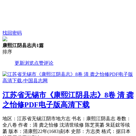
找回密码
康熙江阴县志
共1篇
排序
更新
浏览
点赞
评论
江苏省无锡市《康熙江阴县志》8卷 清 龚
之怡修PDF电子版高清下载
地区：江苏省无锡江阴市地方志 书名：康熙江阴县志 卷数：
全八卷 作者：清 龚之怡修 沈清世续修 陈芝英纂 朱廷鋐等续
纂 版本：清康熙22年(1683)刻本 史部：方志类 格式：据日本