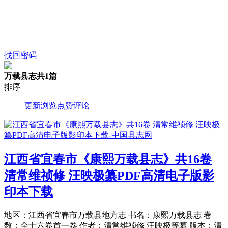
找回密码
万载县志
共1篇
排序
更新
浏览
点赞
评论
江西省宜春市《康熙万载县志》共16卷
清常维祯修 汪映极纂PDF高清电子版影
印本下载
地区：江西省宜春市万载县地方志 书名：康熙万载县志 卷
数：全十六卷首一卷 作者：清常维祯修 汪映极等纂 版本：清